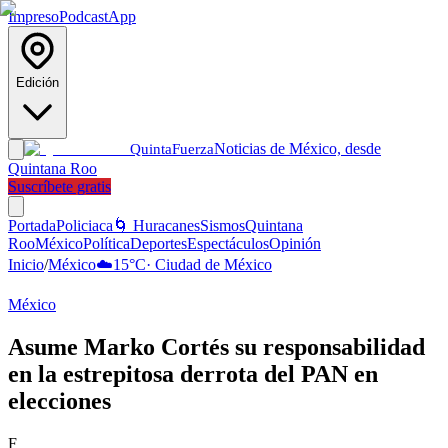
Impreso
Podcast
App
Edición
Noticias de México, desde
Quinta
Fuerza
Quintana Roo
Suscríbete gratis
Portada
Policiaca
🌀 Huracanes
Sismos
Quintana
Roo
México
Política
Deportes
Espectáculos
Opinión
Inicio
/
México
☁️
15
°C
·
Ciudad de México
México
Asume Marko Cortés su responsabilidad
en la estrepitosa derrota del PAN en
elecciones
F