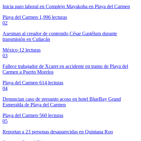
Inicia paro laboral en Complejo Mayakoba en Playa del Carmen
Playa del Carmen
·
1,996
lecturas
02
Asesinan al creador de contenido César Gastélum durante
transmisión en Culiacán
México
·
12
lecturas
03
Fallece trabajador de Xcaret en accidente en tramo de Playa del
Carmen a Puerto Morelos
Playa del Carmen
·
614
lecturas
04
Denuncian caso de presunto acoso en hotel BlueBay Grand
Esmeralda de Playa del Carmen
Playa del Carmen
·
560
lecturas
05
Reportan a 23 personas desaparecidas en Quintana Roo