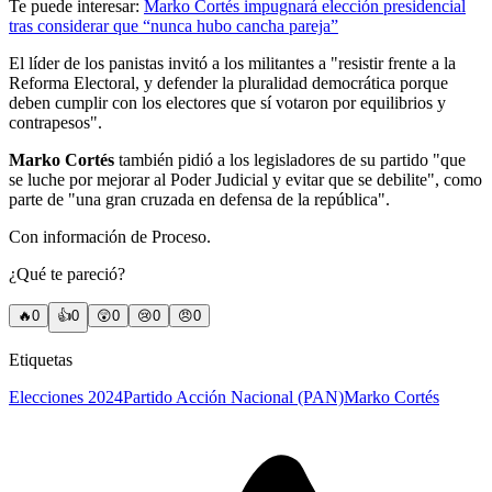
Te puede interesar:
Marko Cortés impugnará elección presidencial
tras considerar que “nunca hubo cancha pareja”
El líder de los panistas invitó a los militantes a "resistir frente a la
Reforma Electoral, y defender la pluralidad democrática porque
deben cumplir con los electores que sí votaron por equilibrios y
contrapesos".
Marko Cortés
también pidió a los legisladores de su partido "que
se luche por mejorar al Poder Judicial y evitar que se debilite", como
parte de "una gran cruzada en defensa de la república".
Con información de Proceso.
¿Qué te pareció?
🔥
0
👍
0
😲
0
😢
0
😠
0
Etiquetas
Elecciones 2024
Partido Acción Nacional (PAN)
Marko Cortés