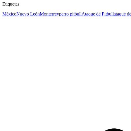
Etiquetas
México
Nuevo León
Monterrey
perro pitbull
Ataque de Pitbull
ataque de