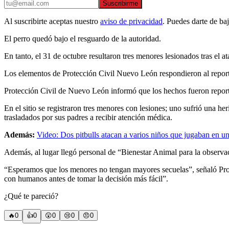
Suscribirme
Al suscribirte aceptas nuestro
aviso de privacidad
. Puedes darte de ba
El perro quedó bajo el resguardo de la autoridad.
En tanto, el 31 de octubre resultaron tres menores lesionados tras el 
Los elementos de Protección Civil Nuevo León respondieron al report
Protección Civil de Nuevo León informó que los hechos fueron report
En el sitio se registraron tres menores con lesiones; uno sufrió una h
trasladados por sus padres a recibir atención médica.
Además:
Video: Dos pitbulls atacan a varios niños que jugaban en u
Además, al lugar llegó personal de “Bienestar Animal para la observa
“Esperamos que los menores no tengan mayores secuelas”, señaló Prot
con humanos antes de tomar la decisión más fácil”.
¿Qué te pareció?
🔥
0
👍
0
😲
0
😢
0
😠
0