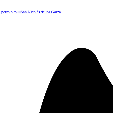
 perro pitbull
San Nicolás de los Garza