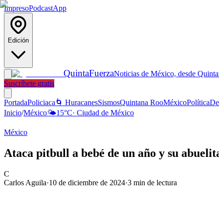
Impreso
Podcast
App
Edición
Quinta
Fuerza
Noticias de México, desde Quint
Suscríbete gratis
Portada
Policiaca
🌀 Huracanes
Sismos
Quintana Roo
México
Política
De
Inicio
/
México
🌤️
15
°C
·
Ciudad de México
México
Ataca pitbull a bebé de un año y su abueli
C
Carlos Aguila
·
10 de diciembre de 2024
·
3
min de lectura