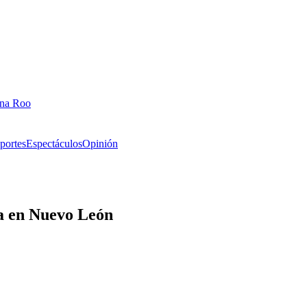
ana Roo
portes
Espectáculos
Opinión
ta en Nuevo León