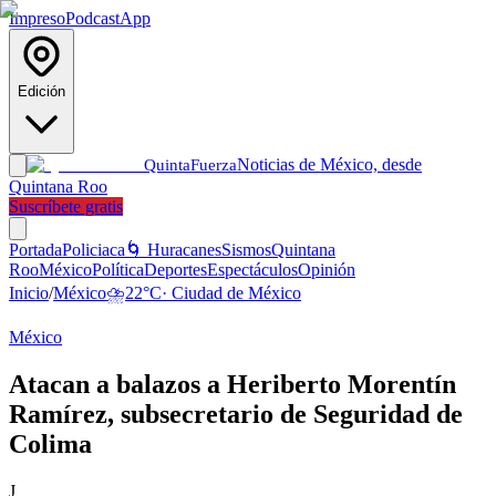
Impreso
Podcast
App
Edición
Noticias de México, desde
Quinta
Fuerza
Quintana Roo
Suscríbete gratis
Portada
Policiaca
🌀 Huracanes
Sismos
Quintana
Roo
México
Política
Deportes
Espectáculos
Opinión
Inicio
/
México
⛈️
22
°C
·
Ciudad de México
México
Atacan a balazos a Heriberto Morentín
Ramírez, subsecretario de Seguridad de
Colima
J