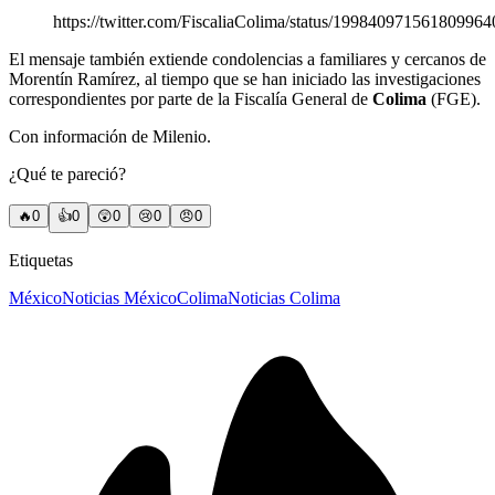
https://twitter.com/FiscaliaColima/status/199840971561809964
El mensaje también extiende condolencias a familiares y cercanos de
Morentín Ramírez, al tiempo que se han iniciado las investigaciones
correspondientes por parte de la Fiscalía General de
Colima
(FGE).
Con información de Milenio.
¿Qué te pareció?
🔥
0
👍
0
😲
0
😢
0
😠
0
Etiquetas
México
Noticias México
Colima
Noticias Colima