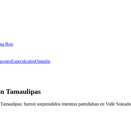
ana Roo
portes
Espectáculos
Opinión
en Tamaulipas
Tamaulipas; fueron sorprendidos mientras patrullaban en Valle Soleado