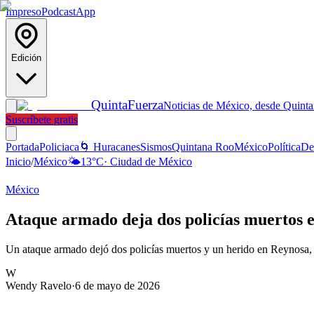
Impreso
Podcast
App
Edición
Quinta
Fuerza
Noticias de México, desde Quint
Suscríbete gratis
Portada
Policiaca
🌀 Huracanes
Sismos
Quintana Roo
México
Política
De
Inicio
/
México
🌤️
13
°C
·
Ciudad de México
México
Ataque armado deja dos policías muertos 
Un ataque armado dejó dos policías muertos y un herido en Reynosa, 
W
Wendy Ravelo
·
6 de mayo de 2026