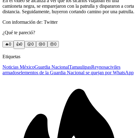
En el video se alcanza a ver que los sicarios viajaban en una
camioneta negra, se emparejaron con la patrulla y dispararon a corta
distancia. Seguidamente, huyeron cortando camino por una patrulla.
Con información de: Twitter
¿Qué te pareció?
🔥
0
👍
0
😲
0
😢
0
😠
0
Etiquetas
Noticias México
Guardia Nacional
Tamaulipas
Reynosa
civiles
armados
elementos de la Guardia Nacional se quejan por WhatsApp