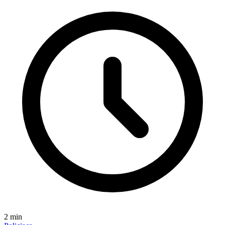
2
min