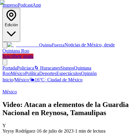
Impreso
Podcast
App
Edición
Noticias de México, desde
Quinta
Fuerza
Quintana Roo
Suscríbete gratis
Portada
Policiaca
🌀 Huracanes
Sismos
Quintana
Roo
México
Política
Deportes
Espectáculos
Opinión
Inicio
/
México
🌤️
16
°C
·
Ciudad de México
México
Video: Atacan a elementos de la Guardia
Nacional en Reynosa, Tamaulipas
Y
Yeysy Rodríguez
·
16 de julio de 2023
·
1
min de lectura