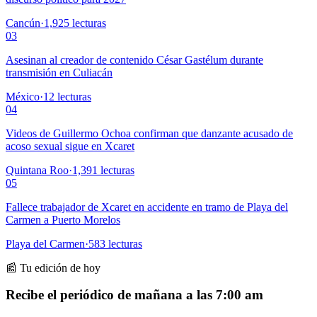
Cancún
·
1,925
lecturas
03
Asesinan al creador de contenido César Gastélum durante
transmisión en Culiacán
México
·
12
lecturas
04
Videos de Guillermo Ochoa confirman que danzante acusado de
acoso sexual sigue en Xcaret
Quintana Roo
·
1,391
lecturas
05
Fallece trabajador de Xcaret en accidente en tramo de Playa del
Carmen a Puerto Morelos
Playa del Carmen
·
583
lecturas
📰 Tu edición de hoy
Recibe el periódico de mañana a las 7:00 am