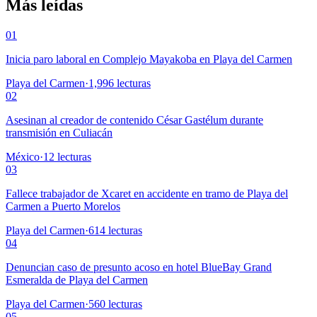
Más leídas
01
Inicia paro laboral en Complejo Mayakoba en Playa del Carmen
Playa del Carmen
·
1,996
lecturas
02
Asesinan al creador de contenido César Gastélum durante
transmisión en Culiacán
México
·
12
lecturas
03
Fallece trabajador de Xcaret en accidente en tramo de Playa del
Carmen a Puerto Morelos
Playa del Carmen
·
614
lecturas
04
Denuncian caso de presunto acoso en hotel BlueBay Grand
Esmeralda de Playa del Carmen
Playa del Carmen
·
560
lecturas
05