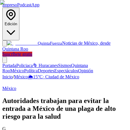
Impreso
Podcast
App
Edición
Noticias de México, desde
Quinta
Fuerza
Quintana Roo
Suscríbete gratis
Portada
Policiaca
🌀 Huracanes
Sismos
Quintana
Roo
México
Política
Deportes
Espectáculos
Opinión
Inicio
/
México
🌦️
15
°C
·
Ciudad de México
México
Autoridades trabajan para evitar la
entrada a México de una plaga de alto
riesgo para la salud
G