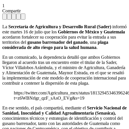
1
Compartir
La
Secretaría de Agricultura y Desarrollo Rural (Sader)
informó
este martes 16 de julio que los
Gobiernos de México y Guatemala
acordaron fortalecer su cooperación para evitar la entrada a sus
territorios del
gusano barrenador del ganado
, una
plaga
considerada de alto riesgo para la salud humana
.
En un comunicado, la dependencia detalló que ambos Gobiernos
llegaron al acuerdo tras un encuentro entre el titular de la Sader,
Víctor Villalobos Arámbula, y el ministro de Agricultura, Ganadería
y Alimentación de Guatemala, Maynor Estrada, en el que se resaltó
la implementación de este modelo de cooperación internacional para
contribuir a contener la dispersión de esta plaga.
https://twitter.com/Agricultura_mex/status/1813294534639624
t=z6WBNrlgr_qzF_sAsO_EVg&s=19
En ese sentido, el país compartirá, mediante el
Servicio Nacional de
Sanidad, Inocuidad y Calidad Agroalimentaria (Senasica),
conocimientos técnicos y estrategias de identificación y control del
gusano barrenador, tanto con las autoridades de Guatemala como
con naciones de Centroamérica, con el objetivo de contribuir a