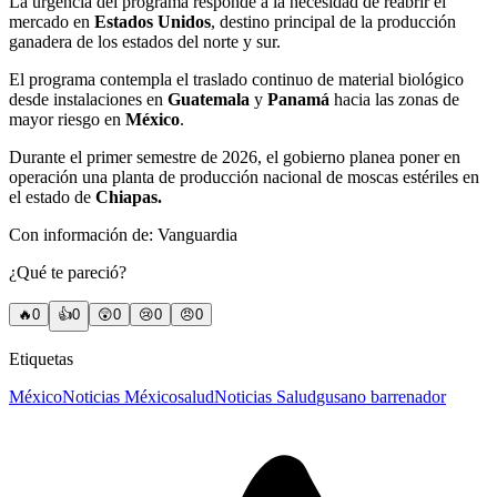
La urgencia del programa responde a la necesidad de reabrir el
mercado en
Estados Unidos
, destino principal de la producción
ganadera de los estados del norte y sur.
El programa contempla el traslado continuo de material biológico
desde instalaciones en
Guatemala
y
Panamá
hacia las zonas de
mayor riesgo en
México
.
Durante el primer semestre de 2026, el gobierno planea poner en
operación una planta de producción nacional de moscas estériles en
el estado de
Chiapas.
Con información de: Vanguardia
¿Qué te pareció?
🔥
0
👍
0
😲
0
😢
0
😠
0
Etiquetas
México
Noticias México
salud
Noticias Salud
gusano barrenador