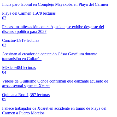
Inicia paro laboral en Complejo Mayakoba en Playa del Carmen
Playa del Carmen
·
1,979
lecturas
02
Fracasa manifestación contra Aguakan; se exhibe desgaste del
discurso político para 2027
Cancún
·
1,919
lecturas
03
Asesinan al creador de contenido César Gastélum durante
transmisión en Culiacán
México
·
484
lecturas
04
Videos de Guillermo Ochoa confirman que danzante acusado de
acoso sexual sigue en Xcaret
Quintana Roo
·
1,387
lecturas
05
Fallece trabajador de Xcaret en accidente en tramo de Playa del
Carmen a Puerto Morelos