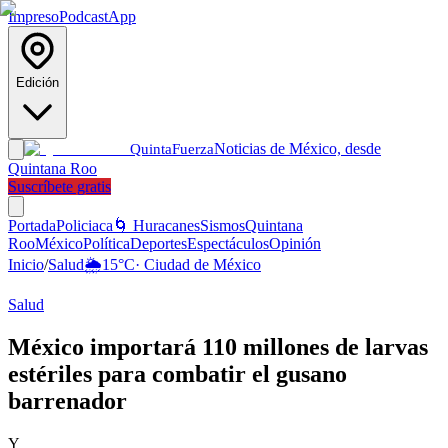
Impreso
Podcast
App
Edición
Noticias de México, desde
Quinta
Fuerza
Quintana Roo
Suscríbete gratis
Portada
Policiaca
🌀 Huracanes
Sismos
Quintana
Roo
México
Política
Deportes
Espectáculos
Opinión
Inicio
/
Salud
🌦️
15
°C
·
Ciudad de México
Salud
México importará 110 millones de larvas
estériles para combatir el gusano
barrenador
Y