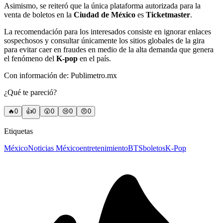
Asimismo, se reiteró que la única plataforma autorizada para la
venta de boletos en la
Ciudad de México
es
Ticketmaster
.
La recomendación para los interesados consiste en ignorar enlaces
sospechosos y consultar únicamente los sitios globales de la gira
para evitar caer en fraudes en medio de la alta demanda que genera
el fenómeno del
K-pop
en el país.
Con información de: Publimetro.mx
¿Qué te pareció?
🔥
0
👍
0
😲
0
😢
0
😠
0
Etiquetas
México
Noticias México
entretenimiento
BTS
boletos
K-Pop