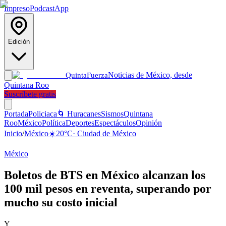
Impreso
Podcast
App
Edición
Noticias de México, desde
Quinta
Fuerza
Quintana Roo
Suscríbete gratis
Portada
Policiaca
🌀 Huracanes
Sismos
Quintana
Roo
México
Política
Deportes
Espectáculos
Opinión
Inicio
/
México
☀️
20
°C
·
Ciudad de México
México
Boletos de BTS en México alcanzan los
100 mil pesos en reventa, superando por
mucho su costo inicial
Y