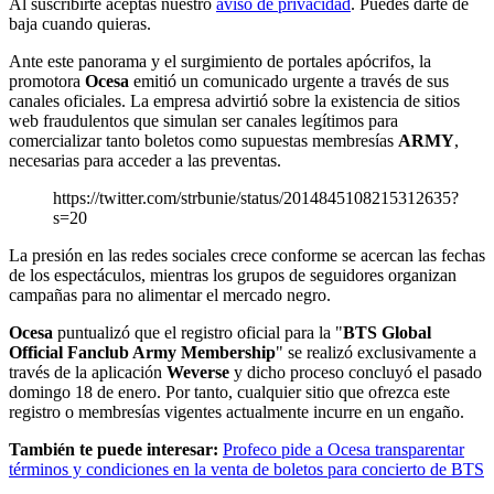
Al suscribirte aceptas nuestro
aviso de privacidad
. Puedes darte de
baja cuando quieras.
Ante este panorama y el surgimiento de portales apócrifos, la
promotora
Ocesa
emitió un comunicado urgente a través de sus
canales oficiales. La empresa advirtió sobre la existencia de sitios
web fraudulentos que simulan ser canales legítimos para
comercializar tanto boletos como supuestas membresías
ARMY
,
necesarias para acceder a las preventas.
https://twitter.com/strbunie/status/2014845108215312635?
s=20
La presión en las redes sociales crece conforme se acercan las fechas
de los espectáculos, mientras los grupos de seguidores organizan
campañas para no alimentar el mercado negro.
Ocesa
puntualizó que el registro oficial para la "
BTS Global
Official Fanclub Army Membership
" se realizó exclusivamente a
través de la aplicación
Weverse
y dicho proceso concluyó el pasado
domingo 18 de enero. Por tanto, cualquier sitio que ofrezca este
registro o membresías vigentes actualmente incurre en un engaño.
También te puede interesar:
Profeco pide a Ocesa transparentar
términos y condiciones en la venta de boletos para concierto de BTS