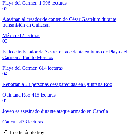
Playa del Carmen
·
1,996
lecturas
02
Asesinan al creador de contenido César Gastélum durante
transmisión en Culiacán
México
·
12
lecturas
03
Fallece trabajador de Xcaret en accidente en tramo de Playa del
Carmen a Puerto Morelos
Playa del Carmen
·
614
lecturas
04
Reportan a 23 personas desaparecidas en Quintana Roo
Quintana Roo
·
415
lecturas
05
Joven es asesinado durante ataque armado en Cancún
Cancún
·
473
lecturas
📰 Tu edición de hoy