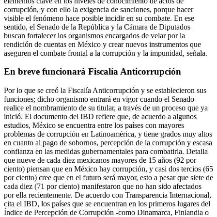
elementos clave en los niveles de conocimiento de actos de
corrupción, y con ello la exigencia de sanciones, porque hacer
visible el fenómeno hace posible incidir en su combate. En ese
sentido, el Senado de la República y la Cámara de Diputados
buscan fortalecer los organismos encargados de velar por la
rendición de cuentas en México y crear nuevos instrumentos que
aseguren el combate frontal a la corrupción y la impunidad, señala.
En breve funcionará Fiscalía Anticorrupción
Por lo que se creó la Fiscalía Anticorrupción y se establecieron sus
funciones; dicho organismo entrará en vigor cuando el Senado
realice el nombramiento de su titular, a través de un proceso que ya
inició. El documento del IBD refiere que, de acuerdo a algunos
estudios, México se encuentra entre los países con mayores
problemas de corrupción en Latinoamérica, y tiene grados muy altos
en cuanto al pago de sobornos, percepción de la corrupción y escasa
confianza en las medidas gubernamentales para combatirla. Detalla
que nueve de cada diez mexicanos mayores de 15 años (92 por
ciento) piensan que en México hay corrupción, y casi dos tercios (65
por ciento) cree que en el futuro será mayor, esto a pesar que siete de
cada diez (71 por ciento) manifestaron que no han sido afectados
por ella recientemente. De acuerdo con Transparencia Internacional,
cita el IBD, los países que se encuentran en los primeros lugares del
Índice de Percepción de Corrupción -como Dinamarca, Finlandia o