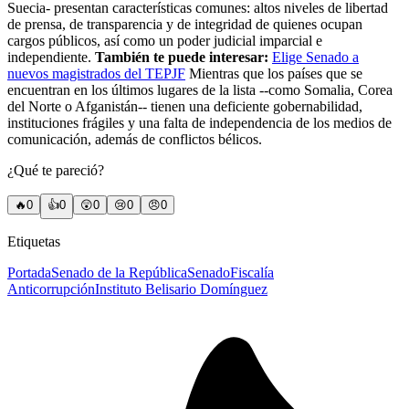
Suecia- presentan características comunes: altos niveles de libertad
de prensa, de transparencia y de integridad de quienes ocupan
cargos públicos, así como un poder judicial imparcial e
independiente.
También te puede interesar:
Elige Senado a
nuevos magistrados del TEPJF
Mientras que los países que se
encuentran en los últimos lugares de la lista --como Somalia, Corea
del Norte o Afganistán-- tienen una deficiente gobernabilidad,
instituciones frágiles y una falta de independencia de los medios de
comunicación, además de conflictos bélicos.
¿Qué te pareció?
🔥
0
👍
0
😲
0
😢
0
😠
0
Etiquetas
Portada
Senado de la República
Senado
Fiscalía
Anticorrupción
Instituto Belisario Domínguez