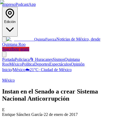
Impreso
Podcast
App
Edición
Noticias de México, desde
Quinta
Fuerza
Quintana Roo
Suscríbete gratis
Portada
Policiaca
🌀 Huracanes
Sismos
Quintana
Roo
México
Política
Deportes
Espectáculos
Opinión
Inicio
/
México
☁️
21
°C
·
Ciudad de México
México
Instan en el Senado a crear Sistema
Nacional Anticorrupción
E
Enrique Sánchez García
·
22 de enero de 2017