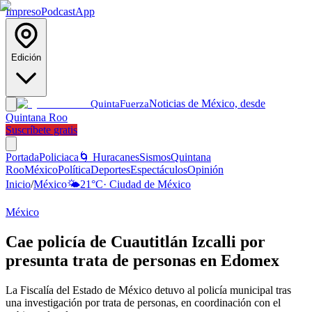
Impreso
Podcast
App
Edición
Noticias de México, desde
Quinta
Fuerza
Quintana Roo
Suscríbete gratis
Portada
Policiaca
🌀 Huracanes
Sismos
Quintana
Roo
México
Política
Deportes
Espectáculos
Opinión
Inicio
/
México
🌤️
21
°C
·
Ciudad de México
México
Cae policía de Cuautitlán Izcalli por
presunta trata de personas en Edomex
La Fiscalía del Estado de México detuvo al policía municipal tras
una investigación por trata de personas, en coordinación con el