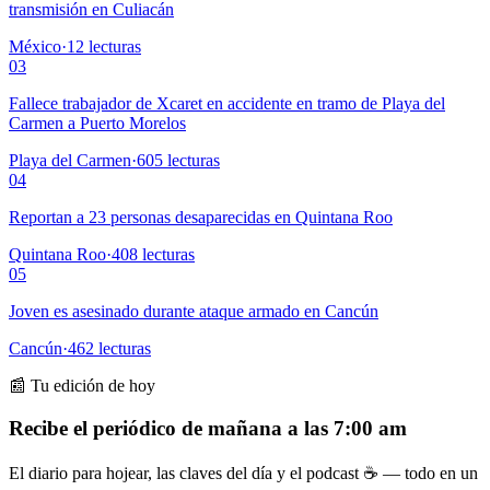
transmisión en Culiacán
México
·
12
lecturas
03
Fallece trabajador de Xcaret en accidente en tramo de Playa del
Carmen a Puerto Morelos
Playa del Carmen
·
605
lecturas
04
Reportan a 23 personas desaparecidas en Quintana Roo
Quintana Roo
·
408
lecturas
05
Joven es asesinado durante ataque armado en Cancún
Cancún
·
462
lecturas
📰 Tu edición de hoy
Recibe el periódico de mañana a las 7:00 am
El diario para hojear, las claves del día y el podcast ☕ — todo en un