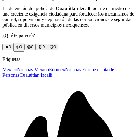
La detención del policía de
Cuautitlán Izcalli
ocurre en medio de
una creciente exigencia ciudadana para fortalecer los mecanismos de
control, supervisión y depuración de las corporaciones de seguridad
pública en diversos municipios mexiquenses.
¿Qué te pareció?
🔥
0
👍
0
😲
0
😢
0
😠
0
Etiquetas
México
Noticias México
Edomex
Noticias Edomex
Trata de
Personas
Cuautitlán Izcalli