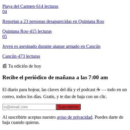
Playa del Carmen
·
614
lecturas
04
Reportan a 23 personas desaparecidas en Quintana Roo
Quintana Roo
·
415
lecturas
05
Joven es asesinado durante ataque armado en Cancún
Cancún
·
473
lecturas
📰 Tu edición de hoy
Recibe el periódico de mañana a las 7:00 am
El diario para hojear, las claves del día y el podcast ☕ — todo en un
correo, todos los días. Gratis, y te das de baja con un clic.
Suscribirme
Al suscribirte aceptas nuestro
aviso de privacidad
. Puedes darte de
baja cuando quieras.