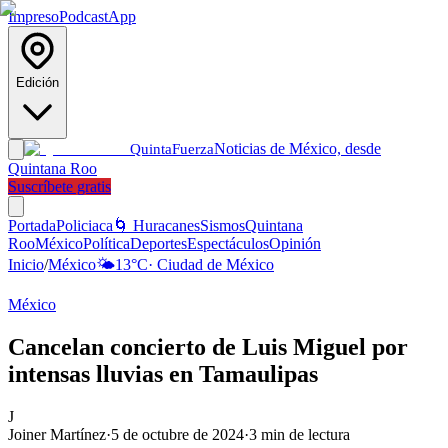
Impreso
Podcast
App
Edición
Noticias de México, desde
Quinta
Fuerza
Quintana Roo
Suscríbete gratis
Portada
Policiaca
🌀 Huracanes
Sismos
Quintana
Roo
México
Política
Deportes
Espectáculos
Opinión
Inicio
/
México
🌤️
13
°C
·
Ciudad de México
México
Cancelan concierto de Luis Miguel por
intensas lluvias en Tamaulipas
J
Joiner Martínez
·
5 de octubre de 2024
·
3
min de lectura