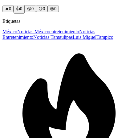
🔥
0
👍
0
😲
0
😢
0
😠
0
Etiquetas
México
Noticias México
entretenimiento
Noticias
Entretenimiento
Noticias Tamaulipas
Luis Miguel
Tampico