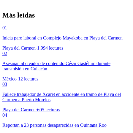
Más leídas
01
Inicia paro laboral en Complejo Mayakoba en Playa del Carmen
Playa del Carmen
·
1,994
lecturas
02
Asesinan al creador de contenido César Gastélum durante
transmisión en Culiacán
México
·
12
lecturas
03
Fallece trabajador de Xcaret en accidente en tramo de Playa del
Carmen a Puerto Morelos
Playa del Carmen
·
605
lecturas
04
Reportan a 23 personas desaparecidas en Quintana Roo