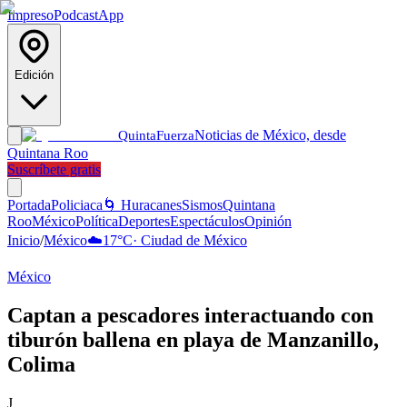
Impreso
Podcast
App
Edición
Noticias de México, desde
Quinta
Fuerza
Quintana Roo
Suscríbete gratis
Portada
Policiaca
🌀 Huracanes
Sismos
Quintana
Roo
México
Política
Deportes
Espectáculos
Opinión
Inicio
/
México
☁️
17
°C
·
Ciudad de México
México
Captan a pescadores interactuando con
tiburón ballena en playa de Manzanillo,
Colima
J