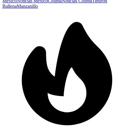
México
Noticias México
Colima
Noticias Colima
Tiburón
Ballena
Manzanillo