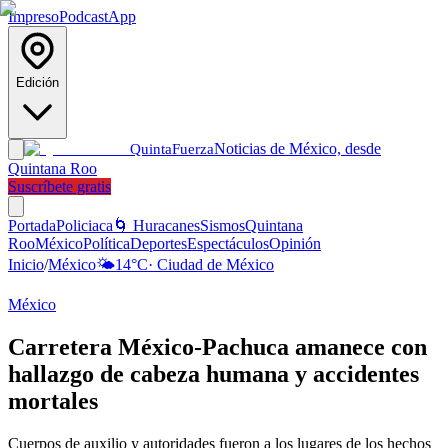
Impreso
Podcast
App
Edición
Noticias de México, desde
Quinta
Fuerza
Quintana Roo
Suscríbete gratis
Portada
Policiaca
🌀 Huracanes
Sismos
Quintana
Roo
México
Política
Deportes
Espectáculos
Opinión
Inicio
/
México
🌤️
14
°C
·
Ciudad de México
México
Carretera México-Pachuca amanece con
hallazgo de cabeza humana y accidentes
mortales
Cuerpos de auxilio y autoridades fueron a los lugares de los hechos