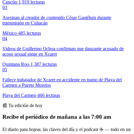
Cancún
·
1,919
lecturas
03
Asesinan al creador de contenido César Gastélum durante
transmisión en Culiacán
México
·
485
lecturas
04
Videos de Guillermo Ochoa confirman que danzante acusado de
acoso sexual sigue en Xcaret
Quintana Roo
·
1,387
lecturas
05
Fallece trabajador de Xcaret en accidente en tramo de Playa del
Carmen a Puerto Morelos
Playa del Carmen
·
466
lecturas
📰 Tu edición de hoy
Recibe el periódico de mañana a las 7:00 am
El diario para hojear, las claves del día y el podcast ☕ — todo en un