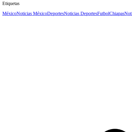
Etiquetas
México
Noticias México
Deportes
Noticias Deportes
Futbol
Chiapas
Not