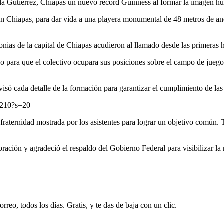
xtla Gutiérrez, Chiapas un nuevo récord Guinness al formar la imagen 
n Chiapas, para dar vida a una playera monumental de 48 metros de anc
lonias de la capital de Chiapas acudieron al llamado desde las primeras h
o para que el colectivo ocupara sus posiciones sobre el campo de juego. 
isó cada detalle de la formación para garantizar el cumplimiento de las
4210?s=20
fraternidad mostrada por los asistentes para lograr un objetivo común. Tr
ación y agradeció el respaldo del Gobierno Federal para visibilizar la r
rreo, todos los días. Gratis, y te das de baja con un clic.