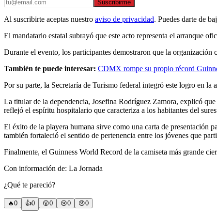
Suscribirme
Al suscribirte aceptas nuestro
aviso de privacidad
. Puedes darte de ba
El mandatario estatal subrayó que este acto representa el arranque ofi
Durante el evento, los participantes demostraron que la organización
También te puede interesar:
CDMX rompe su propio récord Guinne
Por su parte, la Secretaría de Turismo federal integró este logro en l
La titular de la dependencia, Josefina Rodríguez Zamora, explicó que 
reflejó el espíritu hospitalario que caracteriza a los habitantes del sur
El éxito de la playera humana sirve como una carta de presentación pa
también fortaleció el sentido de pertenencia entre los jóvenes que par
Finalmente, el Guinness World Record de la camiseta más grande cierr
Con información de: La Jornada
¿Qué te pareció?
🔥
0
👍
0
😲
0
😢
0
😠
0