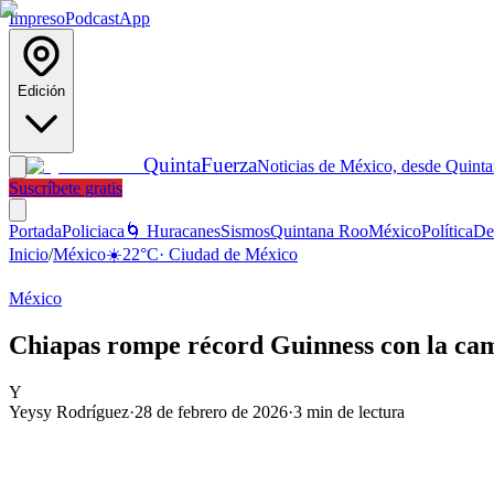
Impreso
Podcast
App
Edición
Quinta
Fuerza
Noticias de México, desde Quint
Suscríbete gratis
Portada
Policiaca
🌀 Huracanes
Sismos
Quintana Roo
México
Política
De
Inicio
/
México
☀️
22
°C
·
Ciudad de México
México
Chiapas rompe récord Guinness con la cam
Y
Yeysy Rodríguez
·
28 de febrero de 2026
·
3
min de lectura