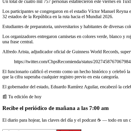
Un total de cuatro mil 757 personas establecieron este viernes en Tu
Los participantes se congregaron en el estadio Víctor Manuel Reyna e
32 estados de la República en la ruta hacia el Mundial 2026.
Estudiantes de preparatoria, universitarios y habitantes de diversas co
Los organizadores entregaron camisetas en colores verde, blanco y roj
una frase central.
Alfredo Arista, adjudicador oficial de Guinness World Records, superv
https://twitter.com/ChpsRecomienda/status/202745876706798
El funcionario calificó el evento como un hecho histórico y celebró la 
que la cifra superaba cualquier registro previo en esta categoría.
El gobernador del estado, Eduardo Ramírez Aguilar, encabezó la celebr
📰 Tu edición de hoy
Recibe el periódico de mañana a las 7:00 am
El diario para hojear, las claves del día y el podcast ☕ — todo en un co