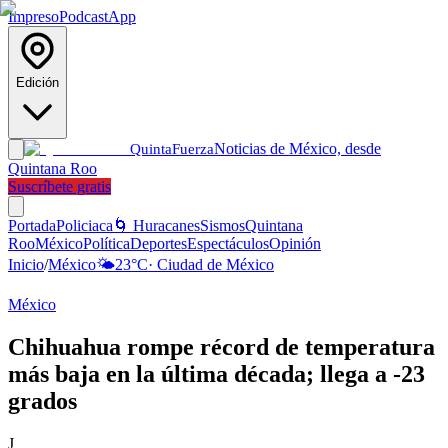
Impreso
Podcast
App
Edición
Noticias de México, desde
Quinta
Fuerza
Quintana Roo
Suscríbete gratis
Portada
Policiaca
🌀 Huracanes
Sismos
Quintana
Roo
México
Política
Deportes
Espectáculos
Opinión
Inicio
/
México
🌤️
23
°C
·
Ciudad de México
México
Chihuahua rompe récord de temperatura
más baja en la última década; llega a -23
grados
J