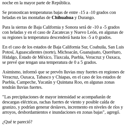
noche en la mayor parte de República.
Se pronostican temperaturas bajas de entre -15 a -10 grados con
heladas en las montañas de
Chihuahua
y Durango.
Para la sierras de Baja California y Sonora será de -10 a -5 grados
con heladas y en el caso de Zacatecas y Nuevo León, en algunas de
su regiones la temperatura descenderá hasta los -5 a 0 grados.
En el caso de los estados de Baja California Sur, Coahuila, San Luis
Potosí, Aguascalientes (norte), Michoacán, Guanajuato, Querétaro,
Hidalgo, Estado de México, Tlaxcala, Puebla, Veracruz y Oaxaca,
se prevé que tengan una temperatura de 0 a 5 grados.
Asimismo, informó que se prevén lluvias muy fuertes en regiones de
Veracruz, Oaxaca, Tabasco y Chiapas, en el caso de los estados de
Puebla, Campeche, Yucatán y Quintana Roo, en algunas zonas
tendrán lluvias fuertes.
"Las precipitaciones de mayor intensidad se acompañarán de
descargas eléctricas, rachas fuertes de viento y posible caída de
granizo, y podrían generar deslaves, incremento en niveles de ríos y
arroyos, desbordamientos e inundaciones en zonas bajas", agregó.
¿Qué te pareció?