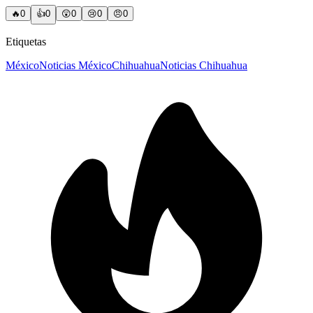
🔥
0
👍
0
😲
0
😢
0
😠
0
Etiquetas
México
Noticias México
Chihuahua
Noticias Chihuahua