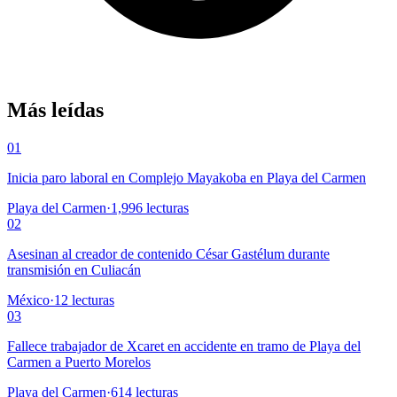
Más leídas
01
Inicia paro laboral en Complejo Mayakoba en Playa del Carmen
Playa del Carmen
·
1,996
lecturas
02
Asesinan al creador de contenido César Gastélum durante
transmisión en Culiacán
México
·
12
lecturas
03
Fallece trabajador de Xcaret en accidente en tramo de Playa del
Carmen a Puerto Morelos
Playa del Carmen
·
614
lecturas