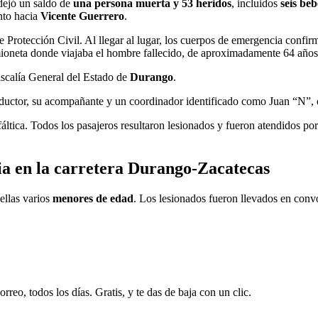
dejó un saldo de
una persona muerta y 53 heridos
, incluidos
seis be
ento hacia
Vicente Guerrero
.
de Protección Civil. Al llegar al lugar, los cuerpos de emergencia confi
mioneta donde viajaba el hombre fallecido, de aproximadamente 64 años
Fiscalía General del Estado de
Durango
.
nductor, su acompañante y un coordinador identificado como Juan “N”, 
sfáltica. Todos los pasajeros resultaron lesionados y fueron atendidos po
ia en la carretera Durango-Zacatecas
 ellas varios
menores de edad
. Los lesionados fueron llevados en convo
rreo, todos los días. Gratis, y te das de baja con un clic.