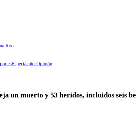
ana Roo
portes
Espectáculos
Opinión
a un muerto y 53 heridos, incluidos seis b