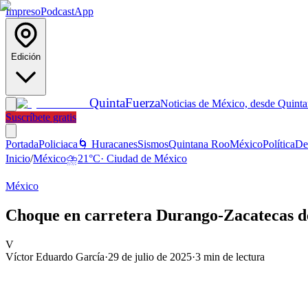
Impreso
Podcast
App
Edición
Quinta
Fuerza
Noticias de México, desde Quint
Suscríbete gratis
Portada
Policiaca
🌀 Huracanes
Sismos
Quintana Roo
México
Política
De
Inicio
/
México
⛈️
21
°C
·
Ciudad de México
México
Choque en carretera Durango-Zacatecas dej
V
Víctor Eduardo García
·
29 de julio de 2025
·
3
min de lectura