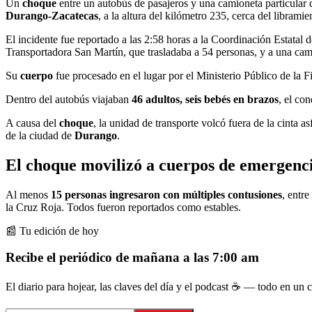
Un
choque
entre un autobús de pasajeros y una camioneta particular 
Durango-Zacatecas
, a la altura del kilómetro 235, cerca del librami
El incidente fue reportado a las 2:58 horas a la Coordinación Estatal 
Transportadora San Martín, que trasladaba a 54 personas, y a una ca
Su
cuerpo
fue procesado en el lugar por el Ministerio Público de la 
Dentro del autobús viajaban
46 adultos, seis bebés en brazos
, el co
A causa del
choque
, la unidad de transporte volcó fuera de la cinta a
de la ciudad de
Durango
.
El choque movilizó a cuerpos de emergenc
Al menos
15 personas ingresaron con múltiples contusiones
, entre
la Cruz Roja. Todos fueron reportados como estables.
📰 Tu edición de hoy
Recibe el periódico de mañana a las 7:00 am
El diario para hojear, las claves del día y el podcast ☕ — todo en un co