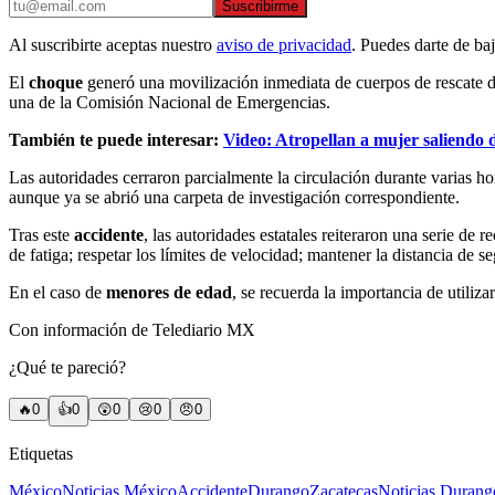
Suscribirme
Al suscribirte aceptas nuestro
aviso de privacidad
. Puedes darte de ba
El
choque
generó una movilización inmediata de cuerpos de rescate de
una de la Comisión Nacional de Emergencias.
También te puede interesar:
Video: Atropellan a mujer saliendo 
Las autoridades cerraron parcialmente la circulación durante varias ho
aunque ya se abrió una carpeta de investigación correspondiente.
Tras este
accidente
, las autoridades estatales reiteraron una serie de
de fatiga; respetar los límites de velocidad; mantener la distancia de s
En el caso de
menores de edad
, se recuerda la importancia de utilizar
Con información de Telediario MX
¿Qué te pareció?
🔥
0
👍
0
😲
0
😢
0
😠
0
Etiquetas
México
Noticias México
Accidente
Durango
Zacatecas
Noticias Durang