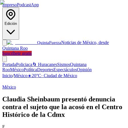
Impreso
Podcast
App
Edición
Noticias de México, desde
Quinta
Fuerza
Quintana Roo
Suscríbete gratis
Portada
Policiaca
🌀 Huracanes
Sismos
Quintana
Roo
México
Política
Deportes
Espectáculos
Opinión
Inicio
/
México
☀️
20
°C
·
Ciudad de México
México
Claudia Sheinbaum presentó denuncia
contra el sujeto que la acosó en el Centro
Histórico de la Cdmx
F