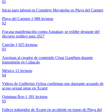
01
Inicia paro laboral en Complejo Mayakoba en Playa del Carmen
Playa del Carmen
·
1,988
lecturas
02
Fracasa manifestación contra Aguakan; se exhibe desgaste del
discurso político para 2027
Cancún
·
1,925
lecturas
03
Asesinan al creador de contenido César Gastélum durante
transmisión en Culiacán
México
·
12
lecturas
04
Videos de Guillermo Ochoa confirman que danzante acusado de
acoso sexual sigue en Xcaret
Quintana Roo
·
1,391
lecturas
05
Fallece trabajador de Xcaret en accidente en tramo de Playa del