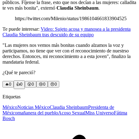
públicos. Fíjense la frase, esto que nos decían a las mujeres: calladita
te ves más bonita", externó
Claudia Sheinbaum
.
https://twitter.com/Milenio/status/1986104661833904525
Te puede interesar:
Video: Sujeto acosa y manosea a la presidenta
Claudia Sheinbaum tras descuido de su equipo
"Las mujeres nos vemos más bonitas cuando alzamos la voz y
participamos, no tiene que ver con el reconocimiento de nuestrso
derechos. Entonces, mi reconocimiento a a esta joven", finalizo la
mandataria federal.
¿Qué te pareció?
🔥
0
👍
0
😲
0
😢
0
😠
0
Etiquetas
México
Noticias México
Claudia Sheinbaum
Presidenta de
México
mañanera del pueblo
Acoso Sexual
Miss Universo
Fátima
Bosch