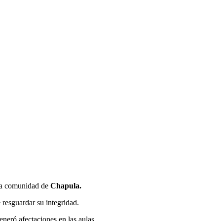
 la comunidad de
Chapula.
 resguardar su integridad.
eneró afectaciones en las aulas.