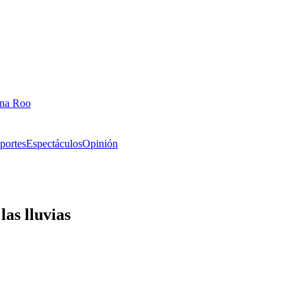
ana Roo
portes
Espectáculos
Opinión
as lluvias