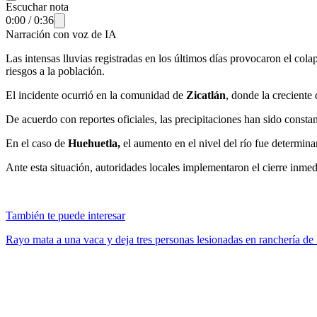
Escuchar nota
0:00
/
0:36
Narración con voz de IA
Las intensas lluvias registradas en los últimos días provocaron el col
riesgos a la población.
El incidente ocurrió en la comunidad de
Zicatlán
, donde la creciente 
De acuerdo con reportes oficiales, las precipitaciones han sido const
En el caso de
Huehuetla,
el aumento en el nivel del río fue determina
Ante esta situación, autoridades locales implementaron el cierre inmedi
También te puede interesar
Rayo mata a una vaca y deja tres personas lesionadas en ranchería de