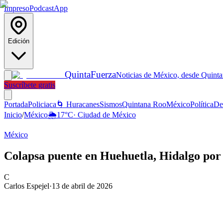
Impreso
Podcast
App
Edición
Quinta
Fuerza
Noticias de México, desde Quint
Suscríbete gratis
Portada
Policiaca
🌀 Huracanes
Sismos
Quintana Roo
México
Política
De
Inicio
/
México
🌦️
17
°C
·
Ciudad de México
México
Colapsa puente en Huehuetla, Hidalgo por l
C
Carlos Espejel
·
13 de abril de 2026