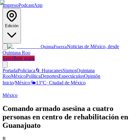
Impreso
Podcast
App
Edición
Noticias de México, desde
Quinta
Fuerza
Quintana Roo
Suscríbete gratis
Portada
Policiaca
🌀 Huracanes
Sismos
Quintana
Roo
México
Política
Deportes
Espectáculos
Opinión
Inicio
/
México
🌤️
13
°C
·
Ciudad de México
México
Comando armado asesina a cuatro
personas en centro de rehabilitación en
Guanajuato
R