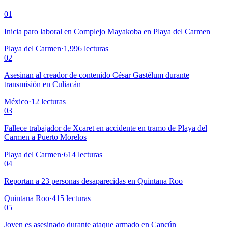
01
Inicia paro laboral en Complejo Mayakoba en Playa del Carmen
Playa del Carmen
·
1,996
lecturas
02
Asesinan al creador de contenido César Gastélum durante
transmisión en Culiacán
México
·
12
lecturas
03
Fallece trabajador de Xcaret en accidente en tramo de Playa del
Carmen a Puerto Morelos
Playa del Carmen
·
614
lecturas
04
Reportan a 23 personas desaparecidas en Quintana Roo
Quintana Roo
·
415
lecturas
05
Joven es asesinado durante ataque armado en Cancún