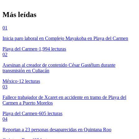
Más leídas
01
Inicia paro laboral en Complejo Mayakoba en Playa del Carmen
Playa del Carmen
·
1,994
lecturas
02
Asesinan al creador de contenido César Gastélum durante
transmisión en Culiacán
México
·
12
lecturas
03
Fallece trabajador de Xcaret en accidente en tramo de Playa del
Carmen a Puerto Morelos
Playa del Carmen
·
605
lecturas
04
Reportan a 23 personas desaparecidas en Quintana Roo