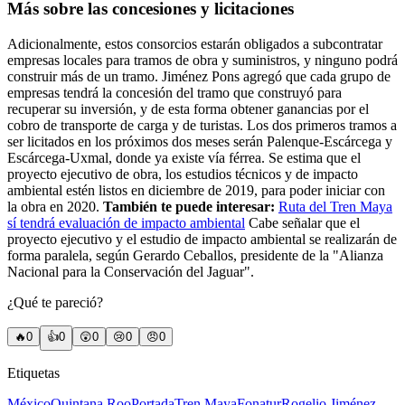
Más sobre las concesiones y licitaciones
Adicionalmente, estos consorcios estarán obligados a subcontratar
empresas locales para tramos de obra y suministros, y ninguno podrá
construir más de un tramo. Jiménez Pons agregó que cada grupo de
empresas tendrá la concesión del tramo que construyó para
recuperar su inversión, y de esta forma obtener ganancias por el
cobro de transporte de carga y de turistas. Los dos primeros tramos a
ser licitados en los próximos dos meses serán Palenque-Escárcega y
Escárcega-Uxmal, donde ya existe vía férrea. Se estima que el
proyecto ejecutivo de obra, los estudios técnicos y de impacto
ambiental estén listos en diciembre de 2019, para poder iniciar con
la obra en 2020.
También te puede interesar:
Ruta del Tren Maya
sí tendrá evaluación de impacto ambiental
Cabe señalar que el
proyecto ejecutivo y el estudio de impacto ambiental se realizarán de
forma paralela, según Gerardo Ceballos, presidente de la "Alianza
Nacional para la Conservación del Jaguar".
¿Qué te pareció?
🔥
0
👍
0
😲
0
😢
0
😠
0
Etiquetas
México
Quintana Roo
Portada
Tren Maya
Fonatur
Rogelio Jiménez