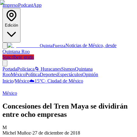
Impreso
Podcast
App
Edición
Noticias de México, desde
Quinta
Fuerza
Quintana Roo
Suscríbete gratis
Portada
Policiaca
🌀 Huracanes
Sismos
Quintana
Roo
México
Política
Deportes
Espectáculos
Opinión
Inicio
/
México
☁️
15
°C
·
Ciudad de México
México
Concesiones del Tren Maya se dividirán
entre ocho empresas
M
Michel Muñoz
·
27 de diciembre de 2018