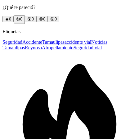
¿Qué te pareció?
🔥
0
👍
0
😲
0
😢
0
😠
0
Etiquetas
Seguridad
Accidente
Tamaulipas
accidente vial
Noticias
Tamaulipas
Reynosa
Atropellamiento
Seguridad vial