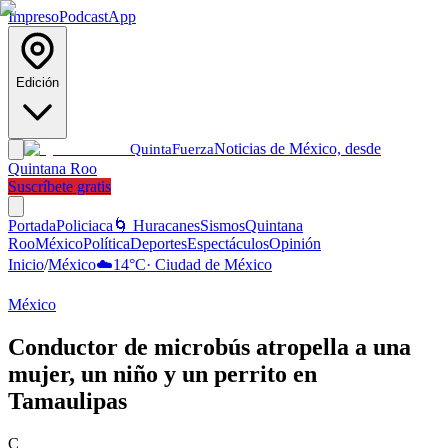
Impreso
Podcast
App
Edición
Noticias de México, desde
Quinta
Fuerza
Quintana Roo
Suscríbete gratis
Portada
Policiaca
🌀 Huracanes
Sismos
Quintana
Roo
México
Política
Deportes
Espectáculos
Opinión
Inicio
/
México
☁️
14
°C
·
Ciudad de México
México
Conductor de microbús atropella a una
mujer, un niño y un perrito en
Tamaulipas
C