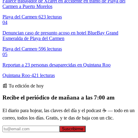
Fallece trabajador de Xcaret en accidente en tramo de Playa del
Carmen a Puerto Morelos
Playa del Carmen
·
623
lecturas
04
Denuncian caso de presunto acoso en hotel BlueBay Grand
Esmeralda de Playa del Carmen
Playa del Carmen
·
596
lecturas
05
Reportan a 23 personas desaparecidas en Quintana Roo
Quintana Roo
·
421
lecturas
📰 Tu edición de hoy
Recibe el periódico de mañana a las 7:00 am
El diario para hojear, las claves del día y el podcast ☕ — todo en un
correo, todos los días. Gratis, y te das de baja con un clic.
Suscribirme