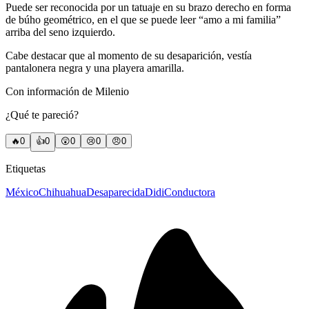
Puede ser reconocida por un tatuaje en su brazo derecho en forma
de búho geométrico, en el que se puede leer “amo a mi familia”
arriba del seno izquierdo.
Cabe destacar que al momento de su desaparición, vestía
pantalonera negra y una playera amarilla.
Con información de Milenio
¿Qué te pareció?
🔥
0
👍
0
😲
0
😢
0
😠
0
Etiquetas
México
Chihuahua
Desaparecida
Didi
Conductora