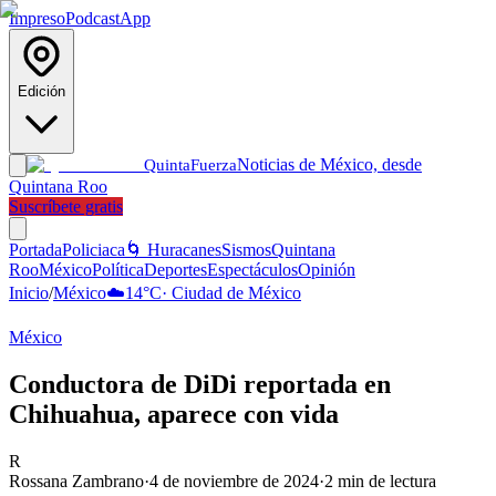
Impreso
Podcast
App
Edición
Noticias de México, desde
Quinta
Fuerza
Quintana Roo
Suscríbete gratis
Portada
Policiaca
🌀 Huracanes
Sismos
Quintana
Roo
México
Política
Deportes
Espectáculos
Opinión
Inicio
/
México
☁️
14
°C
·
Ciudad de México
México
Conductora de DiDi reportada en
Chihuahua, aparece con vida
R
Rossana Zambrano
·
4 de noviembre de 2024
·
2
min de lectura