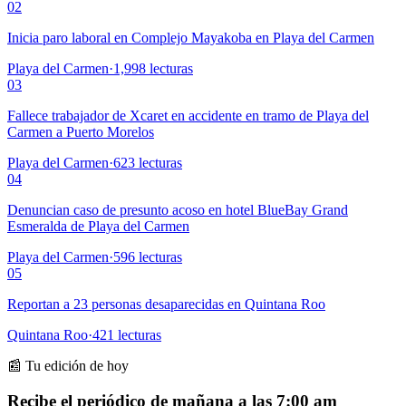
02
Inicia paro laboral en Complejo Mayakoba en Playa del Carmen
Playa del Carmen
·
1,998
lecturas
03
Fallece trabajador de Xcaret en accidente en tramo de Playa del
Carmen a Puerto Morelos
Playa del Carmen
·
623
lecturas
04
Denuncian caso de presunto acoso en hotel BlueBay Grand
Esmeralda de Playa del Carmen
Playa del Carmen
·
596
lecturas
05
Reportan a 23 personas desaparecidas en Quintana Roo
Quintana Roo
·
421
lecturas
📰 Tu edición de hoy
Recibe el periódico de mañana a las 7:00 am