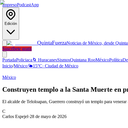
Impreso
Podcast
App
Edición
Quinta
Fuerza
Noticias de México, desde Quint
Suscríbete gratis
Portada
Policiaca
🌀 Huracanes
Sismos
Quintana Roo
México
Política
De
Inicio
/
México
🌤️
15
°C
·
Ciudad de México
México
Construyen templo a la Santa Muerte en pr
El alcalde de Teloloapan, Guerrero construyó un templo para venerar 
C
Carlos Espejel
·
28 de mayo de 2026