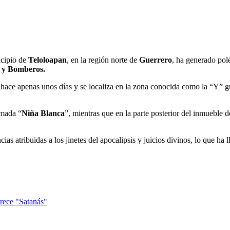
cipio de
Teloloapan
, en la región norte de
Guerrero
, ha generado pol
l y Bomberos.
hace apenas unos días y se localiza en la zona conocida como la “Y” grie
amada “
Niña Blanca
”, mientras que en la parte posterior del inmueble
s atribuidas a los jinetes del apocalipsis y juicios divinos, lo que ha 
arece "Satanás"