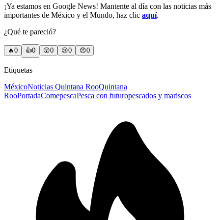
¡Ya estamos en Google News! Mantente al día con las noticias más
importantes de México y el Mundo, haz clic
aquí
.
¿Qué te pareció?
🔥
0
👍
0
😲
0
😢
0
😠
0
Etiquetas
México
Noticias Quintana Roo
Quintana
Roo
Portada
Comepesca
Pesca con futuro
pescados y mariscos