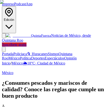
Impreso
Podcast
App
Edición
Noticias de México, desde
Quinta
Fuerza
Quintana Roo
Suscríbete gratis
Portada
Policiaca
🌀 Huracanes
Sismos
Quintana
Roo
México
Política
Deportes
Espectáculos
Opinión
Inicio
/
México
🌦️
18
°C
·
Ciudad de México
México
¿Consumes pescados y mariscos de
calidad? Conoce las reglas que cumple un
buen producto
A