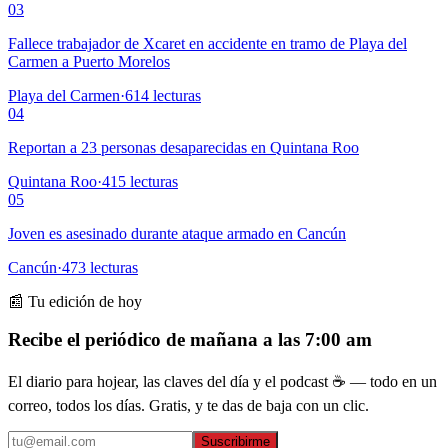
03
Fallece trabajador de Xcaret en accidente en tramo de Playa del
Carmen a Puerto Morelos
Playa del Carmen
·
614
lecturas
04
Reportan a 23 personas desaparecidas en Quintana Roo
Quintana Roo
·
415
lecturas
05
Joven es asesinado durante ataque armado en Cancún
Cancún
·
473
lecturas
📰 Tu edición de hoy
Recibe el periódico de mañana a las 7:00 am
El diario para hojear, las claves del día y el podcast ☕ — todo en un
correo, todos los días. Gratis, y te das de baja con un clic.
Suscribirme