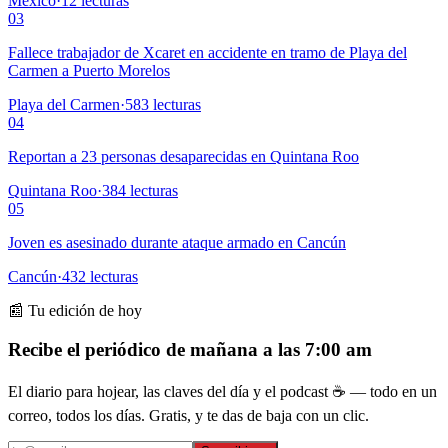
México
·
12
lecturas
03
Fallece trabajador de Xcaret en accidente en tramo de Playa del
Carmen a Puerto Morelos
Playa del Carmen
·
583
lecturas
04
Reportan a 23 personas desaparecidas en Quintana Roo
Quintana Roo
·
384
lecturas
05
Joven es asesinado durante ataque armado en Cancún
Cancún
·
432
lecturas
📰 Tu edición de hoy
Recibe el periódico de mañana a las 7:00 am
El diario para hojear, las claves del día y el podcast ☕ — todo en un
correo, todos los días. Gratis, y te das de baja con un clic.