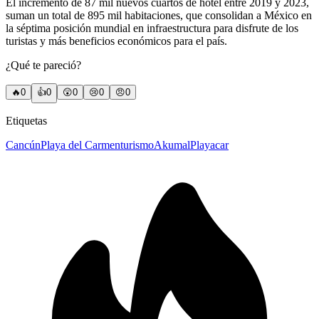
El incremento de 87 mil nuevos cuartos de hotel entre 2019 y 2023,
suman un total de 895 mil habitaciones, que consolidan a México en
la séptima posición mundial en infraestructura para disfrute de los
turistas y más beneficios económicos para el país.
¿Qué te pareció?
🔥
0
👍
0
😲
0
😢
0
😠
0
Etiquetas
Cancún
Playa del Carmen
turismo
Akumal
Playacar