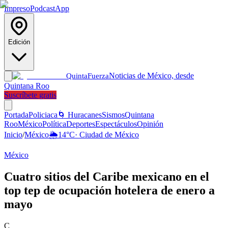
Impreso
Podcast
App
Edición
Noticias de México, desde
Quinta
Fuerza
Quintana Roo
Suscríbete gratis
Portada
Policiaca
🌀 Huracanes
Sismos
Quintana
Roo
México
Política
Deportes
Espectáculos
Opinión
Inicio
/
México
🌦️
14
°C
·
Ciudad de México
México
Cuatro sitios del Caribe mexicano en el
top tep de ocupación hotelera de enero a
mayo
C