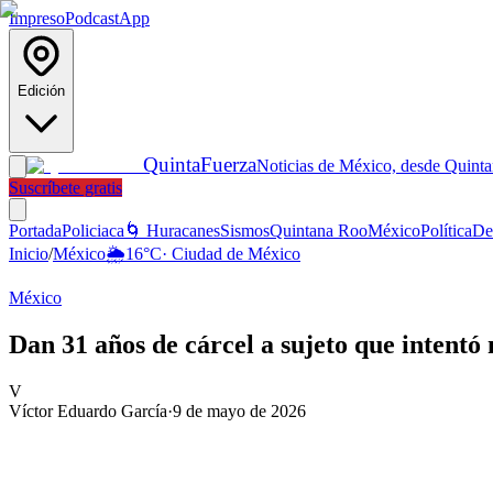
Impreso
Podcast
App
Edición
Quinta
Fuerza
Noticias de México, desde Quint
Suscríbete gratis
Portada
Policiaca
🌀 Huracanes
Sismos
Quintana Roo
México
Política
De
Inicio
/
México
🌦️
16
°C
·
Ciudad de México
México
Dan 31 años de cárcel a sujeto que intentó
V
Víctor Eduardo García
·
9 de mayo de 2026