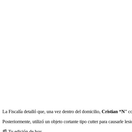
La Fiscalía detalló que, una vez dentro del domicilio,
Cristian “N
” c
Posteriormente, utilizó un objeto cortante tipo cutter para causarle les
📰 Tu edición de hoy