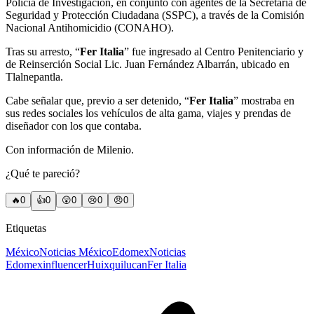
Policía de Investigación, en conjunto con agentes de la Secretaría de
Seguridad y Protección Ciudadana (SSPC), a través de la Comisión
Nacional Antihomicidio (CONAHO).
Tras su arresto, “
Fer Italia
” fue ingresado al Centro Penitenciario y
de Reinserción Social Lic. Juan Fernández Albarrán, ubicado en
Tlalnepantla.
Cabe señalar que, previo a ser detenido, “
Fer Italia
” mostraba en
sus redes sociales los vehículos de alta gama, viajes y prendas de
diseñador con los que contaba.
Con información de Milenio.
¿Qué te pareció?
🔥
0
👍
0
😲
0
😢
0
😠
0
Etiquetas
México
Noticias México
Edomex
Noticias
Edomex
influencer
Huixquilucan
Fer Italia