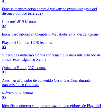
01
Fracasa manifestación contra Aguakan; se exhibe desgaste del
discurso político para 2027
Cancún
·
1,919
lecturas
02
Inicia paro laboral en Complejo Mayakoba en Playa del Carmen
Playa del Carmen
·
1,979
lecturas
03
Videos de Guillermo Ochoa confirman que danzante acusado de
acoso sexual sigue en Xcaret
Quintana Roo
·
1,387
lecturas
04
Asesinan al creador de contenido César Gastélum durante
transmisión en Culiacán
México
·
476
lecturas
05
Identifican número con que amenazaron a regidores de Playa del