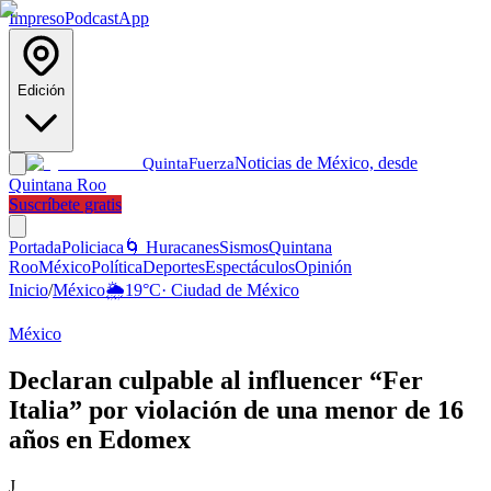
Impreso
Podcast
App
Edición
Noticias de México, desde
Quinta
Fuerza
Quintana Roo
Suscríbete gratis
Portada
Policiaca
🌀 Huracanes
Sismos
Quintana
Roo
México
Política
Deportes
Espectáculos
Opinión
Inicio
/
México
🌦️
19
°C
·
Ciudad de México
México
Declaran culpable al influencer “Fer
Italia” por violación de una menor de 16
años en Edomex
J