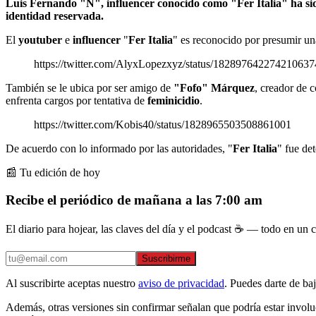
Luis Fernando "N", influencer conocido como "Fer Italia" ha sido
identidad reservada.
El
youtuber
e
influencer
"
Fer Italia
" es reconocido por presumir un
https://twitter.com/AlyxLopezxyz/status/182897642274210637
También se le ubica por ser amigo de
"Fofo" Márquez
, creador de 
enfrenta cargos por tentativa de
feminicidio
.
https://twitter.com/Kobis40/status/1828965503508861001
De acuerdo con lo informado por las autoridades, "
Fer Italia
" fue de
📰 Tu edición de hoy
Recibe el periódico de mañana a las 7:00 am
El diario para hojear, las claves del día y el podcast ☕ — todo en un co
Suscribirme
Al suscribirte aceptas nuestro
aviso de privacidad
. Puedes darte de ba
Además, otras versiones sin confirmar señalan que podría estar involu