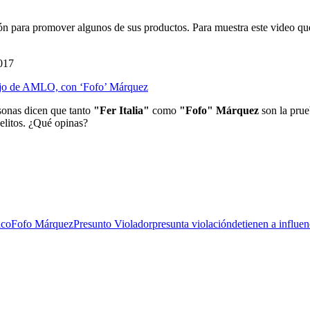
sión para promover algunos de sus productos. Para muestra este video q
017
hijo de AMLO, con ‘Fofo’ Márquez
sonas dicen que tanto
"Fer Italia"
como
"Fofo" Márquez
son la prue
elitos. ¿Qué opinas?
ico
Fofo Márquez
Presunto Violador
presunta violación
detienen a influen