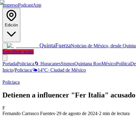
Impreso
Podcast
App
Edición
Quinta
Fuerza
Noticias de México, desde Quint
Suscríbete gratis
Portada
Policiaca
🌀 Huracanes
Sismos
Quintana Roo
México
Política
De
Inicio
/
Policiaca
🌤️
14
°C
·
Ciudad de México
Policiaca
Detienen a influencer "Fer Italia" acusad
F
Fernando Carrasco Fuentes
·
29 de agosto de 2024
·
2
min de lectura