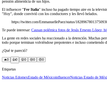
pensión alimenticia de sus hijos.
El influencer "
Fer Italia
" incluso ha pagado tiempo aire en la televi
"Hoy", donde convivió con los conductores y les llevó helados.
https://twitter.com/EmmanuellePaez/status/1828967801375093
Te puede interesar:
Causan polémica fotos de Jesús Ernesto López, 
La gente en redes sociales ha reaccionado a la detención. Muchas per
todo porque terminan volviéndose prepotentes e incluso cometiendo d
¿Qué te pareció?
🔥
0
👍
0
😲
0
😢
0
😠
0
Etiquetas
Noticias Edomex
Estado de México
influencer
Noticias Estado de Méx