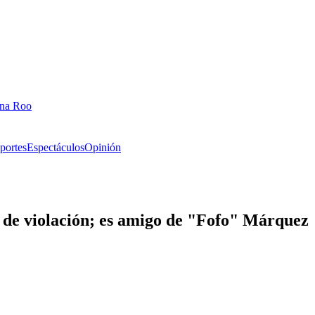
ana Roo
portes
Espectáculos
Opinión
o de violación; es amigo de "Fofo" Márquez