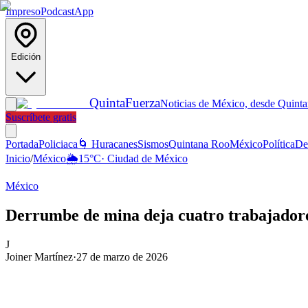
Impreso
Podcast
App
Edición
Quinta
Fuerza
Noticias de México, desde Quint
Suscríbete gratis
Portada
Policiaca
🌀 Huracanes
Sismos
Quintana Roo
México
Política
De
Inicio
/
México
🌦️
15
°C
·
Ciudad de México
México
Derrumbe de mina deja cuatro trabajadore
J
Joiner Martínez
·
27 de marzo de 2026