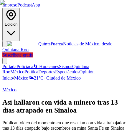
Impreso
Podcast
App
Edición
Noticias de México, desde
Quinta
Fuerza
Quintana Roo
Suscríbete gratis
Portada
Policiaca
🌀 Huracanes
Sismos
Quintana
Roo
México
Política
Deportes
Espectáculos
Opinión
Inicio
/
México
🌤️
21
°C
·
Ciudad de México
México
Así hallaron con vida a minero tras 13
días atrapado en Sinaloa
Publican video del momento en que rescatan con vida a trabajador
tras 13 días atrapado bajo escombros en mina Santa Fe en Sinaloa