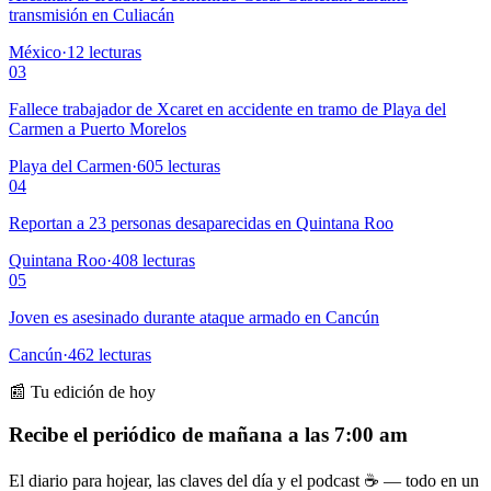
transmisión en Culiacán
México
·
12
lecturas
03
Fallece trabajador de Xcaret en accidente en tramo de Playa del
Carmen a Puerto Morelos
Playa del Carmen
·
605
lecturas
04
Reportan a 23 personas desaparecidas en Quintana Roo
Quintana Roo
·
408
lecturas
05
Joven es asesinado durante ataque armado en Cancún
Cancún
·
462
lecturas
📰 Tu edición de hoy
Recibe el periódico de mañana a las 7:00 am
El diario para hojear, las claves del día y el podcast ☕ — todo en un