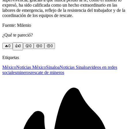
expresó, ha sido calificada como un hecho extraordinario en las
labores de emergencia, reflejo de la resistencia del trabajador y de la
coordinación de los equipos de rescate.
Fuente: Milenio
¿Qué te pareció?
🔥
0
👍
0
😲
0
😢
0
😠
0
Etiquetas
México
Noticias México
Sinaloa
Noticias Sinaloa
videos en redes
sociales
mineros
rescate de mineros