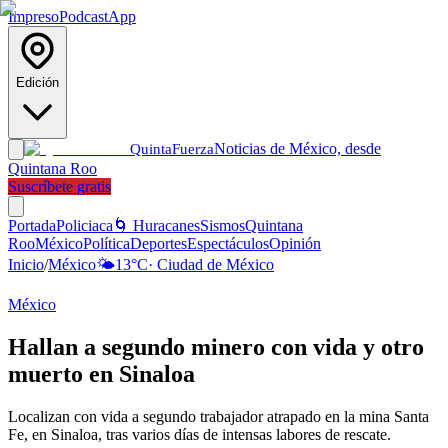
Impreso
Podcast
App
Edición
Noticias de México, desde
Quinta
Fuerza
Quintana Roo
Suscríbete gratis
Portada
Policiaca
🌀 Huracanes
Sismos
Quintana
Roo
México
Política
Deportes
Espectáculos
Opinión
Inicio
/
México
🌤️
13
°C
·
Ciudad de México
México
Hallan a segundo minero con vida y otro
muerto en Sinaloa
Localizan con vida a segundo trabajador atrapado en la mina Santa
Fe, en Sinaloa, tras varios días de intensas labores de rescate.