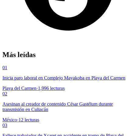
Más leídas
01
Inicia paro laboral en Complejo Mayakoba en Playa del Carmen
Playa del Carmen
·
1,996
lecturas
02
Asesinan al creador de contenido César Gastélum durante
transmisión en Culiacán
México
·
12
lecturas
03
Fallece trabajador de Xcaret en accidente en tramo de Playa del