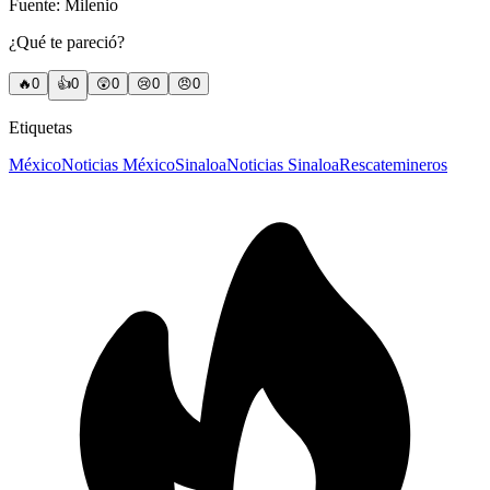
Fuente: Milenio
¿Qué te pareció?
🔥
0
👍
0
😲
0
😢
0
😠
0
Etiquetas
México
Noticias México
Sinaloa
Noticias Sinaloa
Rescate
mineros