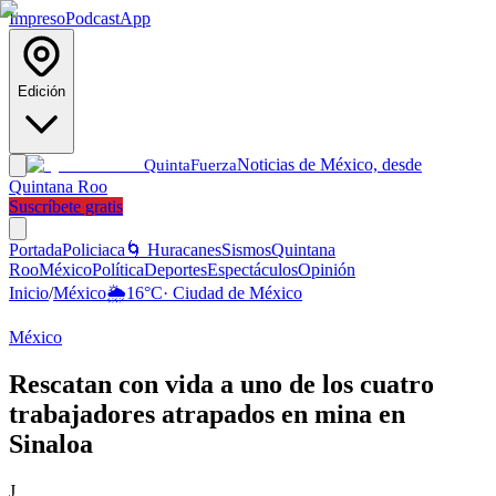
Impreso
Podcast
App
Edición
Noticias de México, desde
Quinta
Fuerza
Quintana Roo
Suscríbete gratis
Portada
Policiaca
🌀 Huracanes
Sismos
Quintana
Roo
México
Política
Deportes
Espectáculos
Opinión
Inicio
/
México
🌦️
16
°C
·
Ciudad de México
México
Rescatan con vida a uno de los cuatro
trabajadores atrapados en mina en
Sinaloa
J