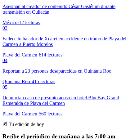
Asesinan al creador de contenido César Gastélum durante
transmisión en Culiacán
México
·
12
lecturas
03
Fallece trabajador de Xcaret en accidente en tramo de Playa del
Carmen a Puerto Morelos
Playa del Carmen
·
614
lecturas
04
Reportan a 23 personas desaparecidas en Quintana Roo
Quintana Roo
·
415
lecturas
05
Denuncian caso de presunto acoso en hotel BlueBay Grand
Esmeralda de Playa del Carmen
Playa del Carmen
·
560
lecturas
📰 Tu edición de hoy
Recibe el periódico de mañana a las 7:00 am