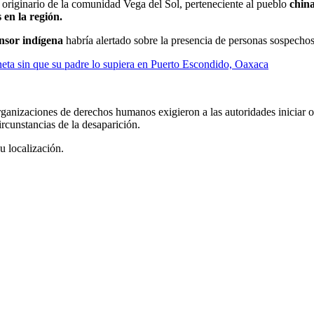
originario de la comunidad Vega del Sol, perteneciente al pueblo
chin
 en la región.
nsor indígena
habría alertado sobre la presencia de personas sospechos
neta sin que su padre lo supiera en Puerto Escondido, Oaxaca
organizaciones de derechos humanos exigieron a las autoridades iniciar o
rcunstancias de la desaparición.
u localización.