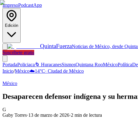
Impreso
Podcast
App
Edición
Quinta
Fuerza
Noticias de México, desde Quint
Suscríbete gratis
Portada
Policiaca
🌀 Huracanes
Sismos
Quintana Roo
México
Política
De
Inicio
/
México
☁️
14
°C
·
Ciudad de México
México
Desaparecen defensor indígena y su herma
G
Gaby Torres
·
13 de marzo de 2026
·
2
min de lectura