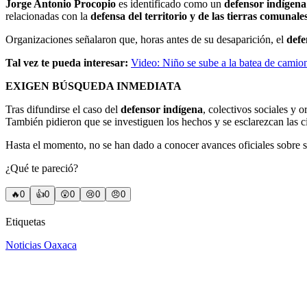
Jorge Antonio Procopio
es identificado como un
defensor indígena
relacionadas con la
defensa del territorio y de las tierras comunales
Organizaciones señalaron que, horas antes de su desaparición, el
defe
Tal vez te pueda interesar:
Video: Niño se sube a la batea de camio
EXIGEN BÚSQUEDA INMEDIATA
Tras difundirse el caso del
defensor indígena
, colectivos sociales y 
También pidieron que se investiguen los hechos y se esclarezcan las ci
Hasta el momento, no se han dado a conocer avances oficiales sobre s
¿Qué te pareció?
🔥
0
👍
0
😲
0
😢
0
😠
0
Etiquetas
Noticias Oaxaca