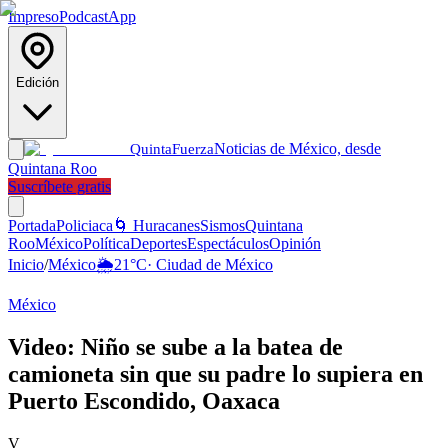
Impreso
Podcast
App
Edición
Noticias de México, desde
Quinta
Fuerza
Quintana Roo
Suscríbete gratis
Portada
Policiaca
🌀 Huracanes
Sismos
Quintana
Roo
México
Política
Deportes
Espectáculos
Opinión
Inicio
/
México
🌦️
21
°C
·
Ciudad de México
México
Video: Niño se sube a la batea de
camioneta sin que su padre lo supiera en
Puerto Escondido, Oaxaca
V