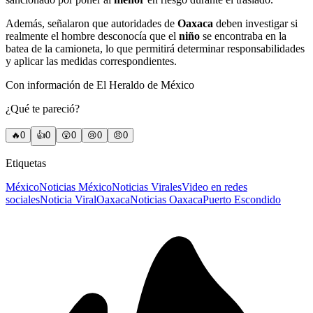
Además, señalaron que autoridades de
Oaxaca
deben investigar si
realmente el hombre desconocía que el
niño
se encontraba en la
batea de la camioneta, lo que permitirá determinar responsabilidades
y aplicar las medidas correspondientes.
Con información de El Heraldo de México
¿Qué te pareció?
🔥
0
👍
0
😲
0
😢
0
😠
0
Etiquetas
México
Noticias México
Noticias Virales
Video en redes
sociales
Noticia Viral
Oaxaca
Noticias Oaxaca
Puerto Escondido