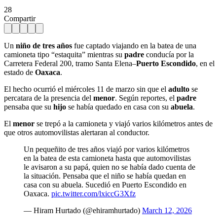
28
Compartir
Un
niño de tres años
fue captado viajando en la batea de una
camioneta tipo “estaquita” mientras su
padre
conducía por la
Carretera Federal 200, tramo Santa Elena–
Puerto Escondido
, en el
estado de
Oaxaca
.
El hecho ocurrió el miércoles 11 de marzo sin que el
adulto
se
percatara de la presencia del
menor
. Según reportes, el
padre
pensaba que su
hijo
se había quedado en casa con su
abuela
.
El
menor
se trepó a la camioneta y viajó varios kilómetros antes de
que otros automovilistas alertaran al conductor.
Un pequeñito de tres años viajó por varios kilómetros
en la batea de esta camioneta hasta que automovilistas
le avisaron a su papá, quien no se había dado cuenta de
la situación. Pensaba que el niño se había quedan en
casa con su abuela. Sucedió en Puerto Escondido en
Oaxaca.
pic.twitter.com/lxiccG3Xfz
— Hiram Hurtado (@ehiramhurtado)
March 12, 2026