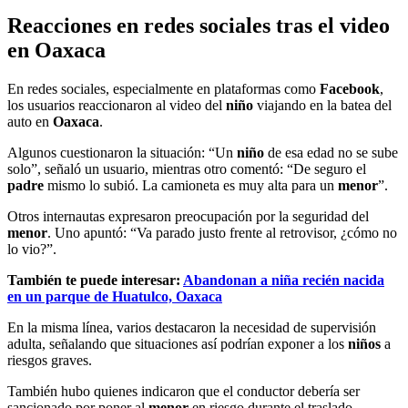
Reacciones en redes sociales tras el video
en Oaxaca
En redes sociales, especialmente en plataformas como
Facebook
,
los usuarios reaccionaron al video del
niño
viajando en la batea del
auto en
Oaxaca
.
Algunos cuestionaron la situación: “Un
niño
de esa edad no se sube
solo”, señaló un usuario, mientras otro comentó: “De seguro el
padre
mismo lo subió. La camioneta es muy alta para un
menor
”.
Otros internautas expresaron preocupación por la seguridad del
menor
. Uno apuntó: “Va parado justo frente al retrovisor, ¿cómo no
lo vio?”.
También te puede interesar:
Abandonan a niña recién nacida
en un parque de Huatulco, Oaxaca
En la misma línea, varios destacaron la necesidad de supervisión
adulta, señalando que situaciones así podrían exponer a los
niños
a
riesgos graves.
También hubo quienes indicaron que el conductor debería ser
sancionado por poner al
menor
en riesgo durante el traslado.