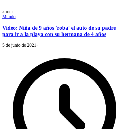
2
min
Mundo
Video: Niña de 9 años 'roba' el auto de su padre
para ir a la playa con su hermana de 4 años
5 de junio de 2021
·