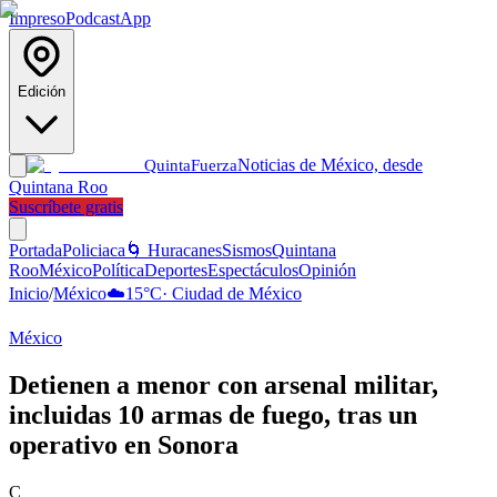
Impreso
Podcast
App
Edición
Noticias de México, desde
Quinta
Fuerza
Quintana Roo
Suscríbete gratis
Portada
Policiaca
🌀 Huracanes
Sismos
Quintana
Roo
México
Política
Deportes
Espectáculos
Opinión
Inicio
/
México
☁️
15
°C
·
Ciudad de México
México
Detienen a menor con arsenal militar,
incluidas 10 armas de fuego, tras un
operativo en Sonora
C