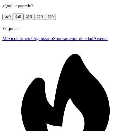
¿Qué te pareció?
🔥
0
👍
0
😲
0
😢
0
😠
0
Etiquetas
México
Crimen Organizado
Sonora
menor de edad
Arsenal