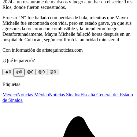
2024 a un restaurante de mariscos y luego a un bar en el sector Tres
Ríos, donde fueron secuestrados.
Ernesto "N" fue hallado con heridas de bala, mientras que Mayra
Michelle fue encontrada con vida, pero en estado grave, ya que sus
agresores la rociaron con combustible y la prendieron fuego.
Desafortunadamente, Mayra Michelle falleció horas después en un
hospital de Culiacán, según confirmó la autoridad ministerial.
Con información de aristeguinoticias.com
¿Qué te pareció?
🔥
0
👍
0
😲
0
😢
0
😠
0
Etiquetas
México
Noticias México
Noticias Sinaloa
Fiscalía General del Estado
de Sinaloa