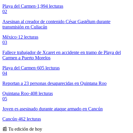
Playa del Carmen
·
1,994
lecturas
02
Asesinan al creador de contenido César Gastélum durante
transmisión en Culiacán
México
·
12
lecturas
03
Fallece trabajador de Xcaret en accidente en tramo de Playa del
Carmen a Puerto Morelos
Playa del Carmen
·
605
lecturas
04
Reportan a 23 personas desaparecidas en Quintana Roo
Quintana Roo
·
408
lecturas
05
Joven es asesinado durante ataque armado en Cancún
Cancún
·
462
lecturas
📰 Tu edición de hoy