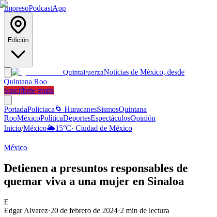
Impreso
Podcast
App
Edición
Noticias de México, desde
Quinta
Fuerza
Quintana Roo
Suscríbete gratis
Portada
Policiaca
🌀 Huracanes
Sismos
Quintana
Roo
México
Política
Deportes
Espectáculos
Opinión
Inicio
/
México
🌦️
15
°C
·
Ciudad de México
México
Detienen a presuntos responsables de
quemar viva a una mujer en Sinaloa
E
Edgar Alvarez
·
20 de febrero de 2024
·
2
min de lectura