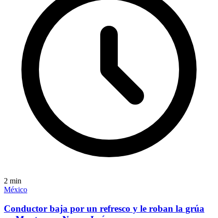
2
min
México
Conductor baja por un refresco y le roban la grúa