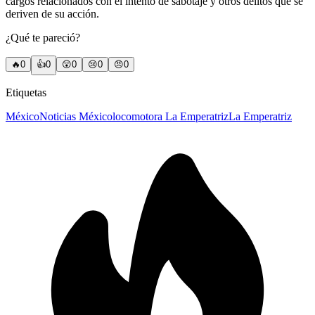
cargos relacionados con el intento de sabotaje y otros delitos que se
deriven de su acción.
¿Qué te pareció?
🔥
0
👍
0
😲
0
😢
0
😠
0
Etiquetas
México
Noticias México
locomotora La Emperatriz
La Emperatriz