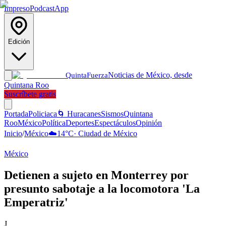
Impreso
Podcast
App
Edición
Noticias de México, desde
Quinta
Fuerza
Quintana Roo
Suscríbete gratis
Portada
Policiaca
🌀 Huracanes
Sismos
Quintana
Roo
México
Política
Deportes
Espectáculos
Opinión
Inicio
/
México
☁️
14
°C
·
Ciudad de México
México
Detienen a sujeto en Monterrey por
presunto sabotaje a la locomotora 'La
Emperatriz'
J