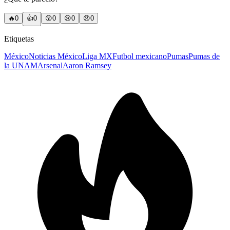
🔥
0
👍
0
😲
0
😢
0
😠
0
Etiquetas
México
Noticias México
Liga MX
Futbol mexicano
Pumas
Pumas de
la UNAM
Arsenal
Aaron Ramsey