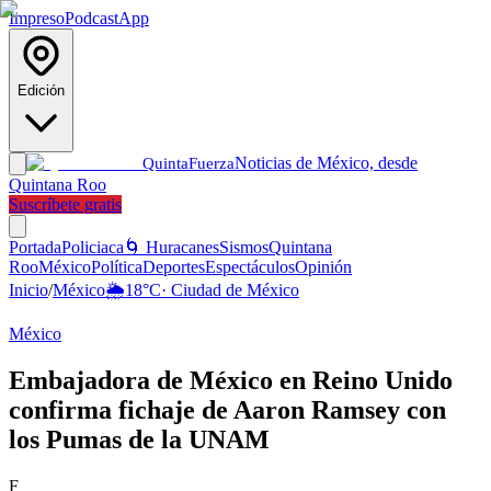
Impreso
Podcast
App
Edición
Noticias de México, desde
Quinta
Fuerza
Quintana Roo
Suscríbete gratis
Portada
Policiaca
🌀 Huracanes
Sismos
Quintana
Roo
México
Política
Deportes
Espectáculos
Opinión
Inicio
/
México
🌦️
18
°C
·
Ciudad de México
México
Embajadora de México en Reino Unido
confirma fichaje de Aaron Ramsey con
los Pumas de la UNAM
F