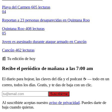
Playa del Carmen
·
605
lecturas
04
Reportan a 23 personas desaparecidas en Quintana Roo
Quintana Roo
·
408
lecturas
05
Joven es asesinado durante ataque armado en Cancún
Cancún
·
462
lecturas
📰 Tu edición de hoy
Recibe el periódico de mañana a las 7:00 am
El diario para hojear, las claves del día y el podcast ☕ — todo en un
correo, todos los días. Gratis, y te das de baja con un clic.
Suscribirme
Al suscribirte aceptas nuestro
aviso de privacidad
. Puedes darte de
baja cuando quieras.