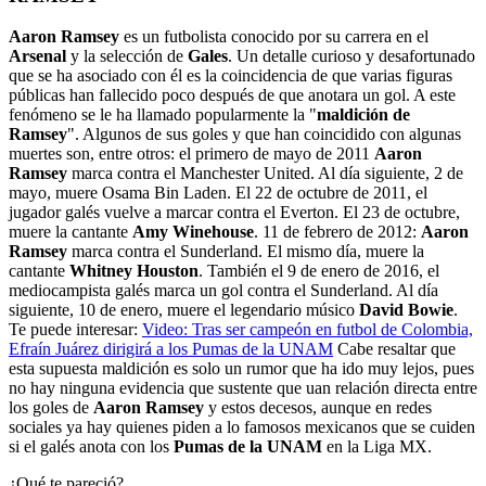
Aaron Ramsey
es un futbolista conocido por su carrera en el
Arsenal
y la selección de
Gales
. Un detalle curioso y desafortunado
que se ha asociado con él es la coincidencia de que varias figuras
públicas han fallecido poco después de que anotara un gol. A este
fenómeno se le ha llamado popularmente la "
maldición de
Ramsey
".
Algunos de sus goles y que han coincidido con algunas
muertes son, entre otros: el primero
de mayo de 2011
Aaron
Ramsey
marca contra el Manchester United. Al día siguiente, 2 de
mayo, muere Osama Bin Laden.
El
22 de octubre de 2011, el
jugador galés vuelve a marcar contra el Everton. El 23 de octubre,
muere la cantante
Amy Winehouse
.
11 de febrero de 2012:
Aaron
Ramsey
marca contra el Sunderland. El mismo día, muere la
cantante
Whitney Houston
.
También el 9 de enero de 2016, el
mediocampista galés marca un gol contra el Sunderland. Al día
siguiente, 10 de enero, muere el legendario músico
David Bowie
.
Te puede interesar:
Video: Tras ser campeón en futbol de Colombia,
Efraín Juárez dirigirá a los Pumas de la UNAM
Cabe resaltar que
esta supuesta maldición es solo un rumor que ha ido muy lejos, pues
no hay ninguna evidencia que sustente que uan relación directa entre
los goles de
Aaron Ramsey
y estos decesos, aunque en redes
sociales ya hay quienes piden a lo famosos mexicanos que se cuiden
si el galés anota con los
Pumas de la UNAM
en la Liga MX.
¿Qué te pareció?