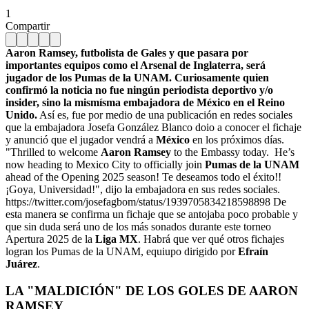
1
Compartir
Aaron Ramsey, futbolista de Gales y que pasara por
importantes equipos como el Arsenal de Inglaterra, será
jugador de los Pumas de la UNAM. Curiosamente quien
confirmó la noticia no fue ningún periodista deportivo y/o
insider, sino la mismísma embajadora de México en el Reino
Unido.
Así es, fue por medio de una publicación en redes sociales
que la embajadora Josefa González Blanco doio a conocer el fichaje
y anunció que el jugador vendrá a
México
en los próximos días.
"Thrilled to welcome
Aaron Ramsey
to the Embassy today.
He’s
now heading to Mexico City to officially join
Pumas de la UNAM
ahead of the Opening 2025 season! Te deseamos todo el éxito!!
¡Goya, Universidad!", dijo la embajadora en sus redes sociales.
https://twitter.com/josefagbom/status/1939705834218598898 De
esta manera se confirma un fichaje que se antojaba poco probable y
que sin duda será uno de los más sonados durante este torneo
Apertura 2025 de la
Liga MX
. Habrá que ver qué otros fichajes
logran los Pumas de la UNAM, equiupo dirigido por
Efraín
Juárez
.
LA "MALDICIÓN" DE LOS GOLES DE AARON
RAMSEY