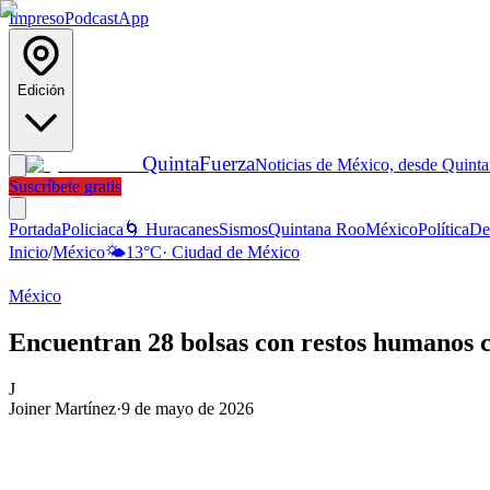
Impreso
Podcast
App
Edición
Quinta
Fuerza
Noticias de México, desde Quint
Suscríbete gratis
Portada
Policiaca
🌀 Huracanes
Sismos
Quintana Roo
México
Política
De
Inicio
/
México
🌤️
13
°C
·
Ciudad de México
México
Encuentran 28 bolsas con restos humanos c
J
Joiner Martínez
·
9 de mayo de 2026