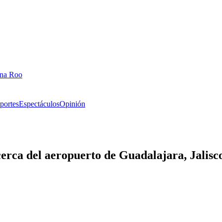
ana Roo
portes
Espectáculos
Opinión
erca del aeropuerto de Guadalajara, Jalisc