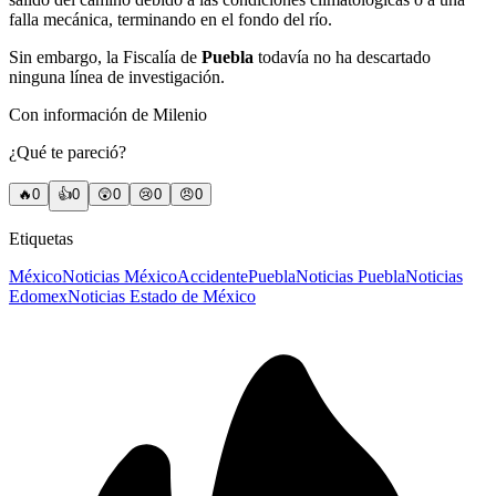
falla mecánica, terminando en el fondo del río.
Sin embargo, la Fiscalía de
Puebla
todavía no ha descartado
ninguna línea de investigación.
Con información de Milenio
¿Qué te pareció?
🔥
0
👍
0
😲
0
😢
0
😠
0
Etiquetas
México
Noticias México
Accidente
Puebla
Noticias Puebla
Noticias
Edomex
Noticias Estado de México