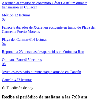
Asesinan al creador de contenido César Gastélum durante
transmisión en Culiacán
México
·
12
lecturas
03
Fallece trabajador de Xcaret en accidente en tramo de Playa del
Carmen a Puerto Morelos
Playa del Carmen
·
614
lecturas
04
Reportan a 23 personas desaparecidas en Quintana Roo
Quintana Roo
·
415
lecturas
05
Joven es asesinado durante ataque armado en Cancún
Cancún
·
473
lecturas
📰 Tu edición de hoy
Recibe el periódico de mañana a las 7:00 am