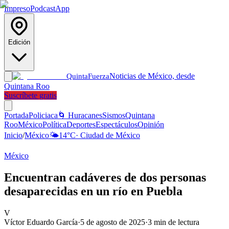
Impreso
Podcast
App
Edición
Noticias de México, desde
Quinta
Fuerza
Quintana Roo
Suscríbete gratis
Portada
Policiaca
🌀 Huracanes
Sismos
Quintana
Roo
México
Política
Deportes
Espectáculos
Opinión
Inicio
/
México
🌤️
14
°C
·
Ciudad de México
México
Encuentran cadáveres de dos personas
desaparecidas en un río en Puebla
V
Víctor Eduardo García
·
5 de agosto de 2025
·
3
min de lectura