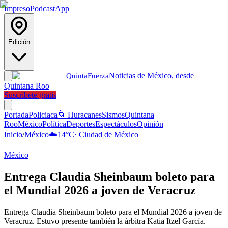
Impreso
Podcast
App
Edición
Noticias de México, desde
Quinta
Fuerza
Quintana Roo
Suscríbete gratis
Portada
Policiaca
🌀 Huracanes
Sismos
Quintana
Roo
México
Política
Deportes
Espectáculos
Opinión
Inicio
/
México
☁️
14
°C
·
Ciudad de México
México
Entrega Claudia Sheinbaum boleto para
el Mundial 2026 a joven de Veracruz
Entrega Claudia Sheinbaum boleto para el Mundial 2026 a joven de
Veracruz. Estuvo presente también la árbitra Katia Itzel García.