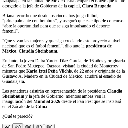
Iztapalapa en la Ciudad de México. Ella ocupará el boleto que le fue
otorgado a la jefa de Gobierno de la capital,
Clara Brugada
.
Briana recordó que desde los cinco años juega futbol,
“principalmente con hombres”, y aseguró que este tipo de concurso
“abre la oportunidad para que se siga impulsando el deporte
femenil”.
“Que vivan las mujeres y que siga creciendo este proyecto a nivel
nacional que es el futbol femenil”, dijo ante la
presidenta de
México
,
Claudia Sheinbaum
.
En tanto, la joven Daira Yaretzi Díaz García, de 16 años y originaria
de San Pedro Mixtepec, Oaxaca, visitará la ciudad de Monterrey;
mientras que
Karla Iztel Peña Vilchis
, de 22 años y originaria de la
Gustavo A. Madero en la Ciudad de México, acudirá al estadio de
Guadalajara.
Las ganadoras asistirán en representación de la presidenta
Claudia
Sheinbaum
y la jefa de Gobierno, mientras ambas ven la
inauguración del
Mundial 2026
desde el Fan Fest que se instalará
en el Zócalo de la
Cdmx
.
¿Qué te pareció?
🔥
0
👍
0
😲
0
😢
0
😠
0