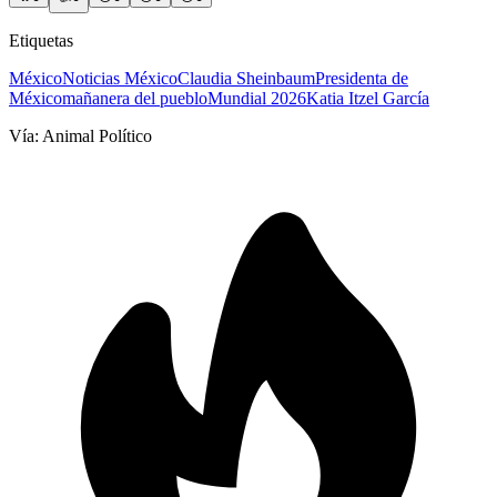
Etiquetas
México
Noticias México
Claudia Sheinbaum
Presidenta de
México
mañanera del pueblo
Mundial 2026
Katia Itzel García
Vía:
Animal Político