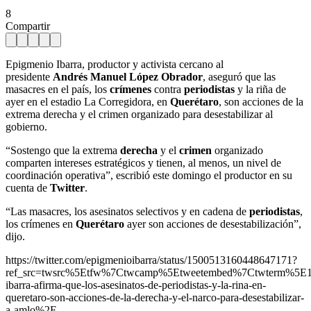
8
Compartir
Epigmenio Ibarra, productor y activista cercano al
presidente
Andrés Manuel López Obrador
, aseguró que las
masacres en el país, los
crímenes
contra
periodistas
y la riña de
ayer en el estadio La Corregidora, en
Querétaro
, son acciones de la
extrema derecha y el crimen organizado para desestabilizar al
gobierno.
“Sostengo que la extrema
derecha
y el
crimen
organizado
comparten intereses estratégicos y tienen, al menos, un nivel de
coordinación operativa”, escribió este domingo el productor en su
cuenta de
Twitter
.
“Las masacres, los asesinatos selectivos y en cadena de
periodistas
,
los crímenes en
Querétaro
ayer son acciones de desestabilización”,
dijo.
https://twitter.com/epigmenioibarra/status/1500513160448647171?
ref_src=twsrc%5Etfw%7Ctwcamp%5Etweetembed%7Ctwterm%5E
ibarra-afirma-que-los-asesinatos-de-periodistas-y-la-rina-en-
queretaro-son-acciones-de-la-derecha-y-el-narco-para-desestabilizar-
a-amlo%2F