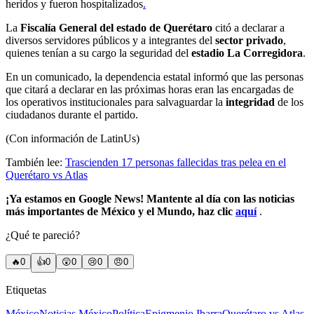
heridos y fueron hospitalizados
.
La
Fiscalía General del estado de Querétaro
citó a declarar a
diversos servidores públicos y a integrantes del
sector privado
,
quienes tenían a su cargo la seguridad del
estadio
La Corregidora
.
En un comunicado, la dependencia estatal informó que las personas
que citará a declarar en las próximas horas eran las encargadas de
los operativos institucionales para salvaguardar la
integridad
de los
ciudadanos durante el partido.
(Con información de LatinUs)
También lee:
Trascienden 17 personas fallecidas tras pelea en el
Querétaro vs Atlas
¡Ya estamos en Google News! Mantente al día con las noticias
más importantes de México y el Mundo, haz clic
aquí
.
¿Qué te pareció?
🔥
0
👍
0
😲
0
😢
0
😠
0
Etiquetas
México
Noticias México
Política
Epigmenio Ibarra
Querétaro vs Atlas