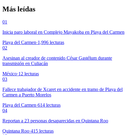
Más leídas
01
Inicia paro laboral en Complejo Mayakoba en Playa del Carmen
Playa del Carmen
·
1,996
lecturas
02
Asesinan al creador de contenido César Gastélum durante
transmisión en Culiacán
México
·
12
lecturas
03
Fallece trabajador de Xcaret en accidente en tramo de Playa del
Carmen a Puerto Morelos
Playa del Carmen
·
614
lecturas
04
Reportan a 23 personas desaparecidas en Quintana Roo
Quintana Roo
·
415
lecturas