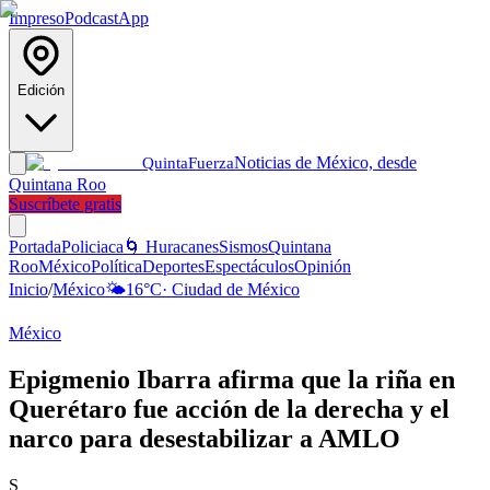
Impreso
Podcast
App
Edición
Noticias de México, desde
Quinta
Fuerza
Quintana Roo
Suscríbete gratis
Portada
Policiaca
🌀 Huracanes
Sismos
Quintana
Roo
México
Política
Deportes
Espectáculos
Opinión
Inicio
/
México
🌤️
16
°C
·
Ciudad de México
México
Epigmenio Ibarra afirma que la riña en
Querétaro fue acción de la derecha y el
narco para desestabilizar a AMLO
S