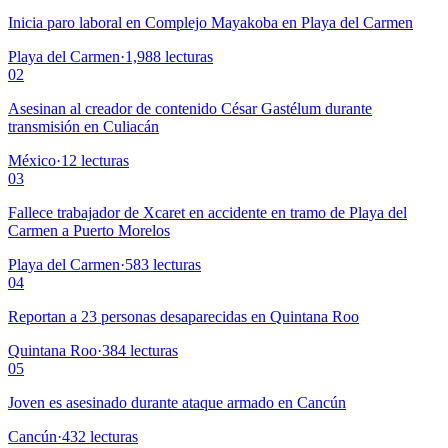
Inicia paro laboral en Complejo Mayakoba en Playa del Carmen
Playa del Carmen
·
1,988
lecturas
02
Asesinan al creador de contenido César Gastélum durante
transmisión en Culiacán
México
·
12
lecturas
03
Fallece trabajador de Xcaret en accidente en tramo de Playa del
Carmen a Puerto Morelos
Playa del Carmen
·
583
lecturas
04
Reportan a 23 personas desaparecidas en Quintana Roo
Quintana Roo
·
384
lecturas
05
Joven es asesinado durante ataque armado en Cancún
Cancún
·
432
lecturas