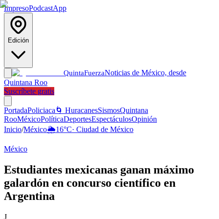
Impreso
Podcast
App
Edición
Noticias de México, desde
Quinta
Fuerza
Quintana Roo
Suscríbete gratis
Portada
Policiaca
🌀 Huracanes
Sismos
Quintana
Roo
México
Política
Deportes
Espectáculos
Opinión
Inicio
/
México
🌦️
16
°C
·
Ciudad de México
México
Estudiantes mexicanas ganan máximo
galardón en concurso científico en
Argentina
J