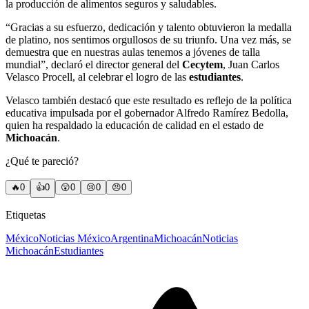
la producción de alimentos seguros y saludables.
“Gracias a su esfuerzo, dedicación y talento obtuvieron la medalla
de platino, nos sentimos orgullosos de su triunfo. Una vez más, se
demuestra que en nuestras aulas tenemos a jóvenes de talla
mundial”, declaró el director general del
Cecytem
, Juan Carlos
Velasco Procell, al celebrar el logro de las
estudiantes
.
Velasco también destacó que este resultado es reflejo de la política
educativa impulsada por el gobernador Alfredo Ramírez Bedolla,
quien ha respaldado la educación de calidad en el estado de
Michoacán
.
¿Qué te pareció?
🔥
0
👍
0
😲
0
😢
0
😠
0
Etiquetas
México
Noticias México
Argentina
Michoacán
Noticias
Michoacán
Estudiantes