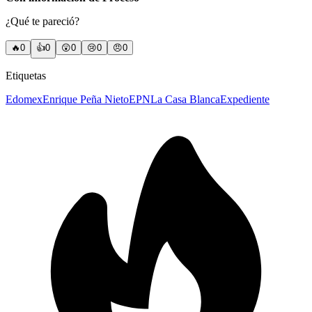
¿Qué te pareció?
🔥
0
👍
0
😲
0
😢
0
😠
0
Etiquetas
Edomex
Enrique Peña Nieto
EPN
La Casa Blanca
Expediente