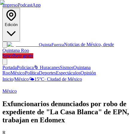
Impreso
Podcast
App
Edición
Noticias de México, desde
Quinta
Fuerza
Quintana Roo
Suscríbete gratis
Portada
Policiaca
🌀 Huracanes
Sismos
Quintana
Roo
México
Política
Deportes
Espectáculos
Opinión
Inicio
/
México
🌤️
15
°C
·
Ciudad de México
México
Exfuncionarios denunciados por robo de
expediente de "La Casa Blanca" de EPN,
trabajan en Edomex
R