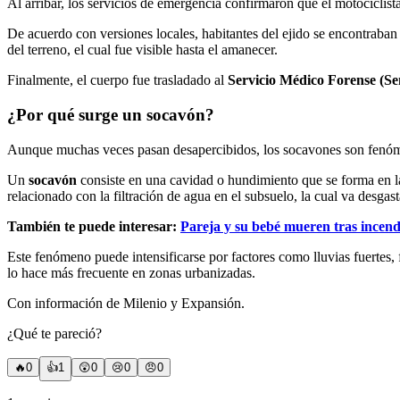
Al arribar, los servicios de emergencia confirmaron que el motociclist
De acuerdo con versiones locales, habitantes del ejido se encontraban
del terreno, el cual fue visible hasta el amanecer.
Finalmente, el cuerpo fue trasladado al
Servicio Médico Forense (S
¿Por qué surge un socavón?
Aunque muchas veces pasan desapercibidos, los socavones son fenómen
Un
socavón
consiste en una cavidad o hundimiento que se forma en la
relacionado con la filtración de agua en el subsuelo, la cual va desg
También te puede interesar:
Pareja y su bebé mueren tras incend
Este fenómeno puede intensificarse por factores como lluvias fuertes, 
lo hace más frecuente en zonas urbanizadas.
Con información de Milenio y Expansión.
¿Qué te pareció?
🔥
0
👍
1
😲
0
😢
0
😠
0