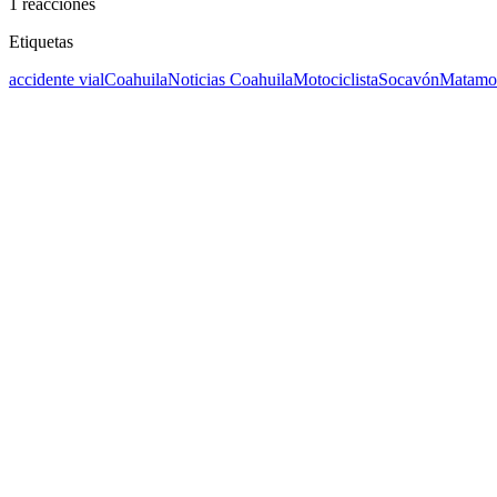
1
reacciones
Etiquetas
accidente vial
Coahuila
Noticias Coahuila
Motociclista
Socavón
Matamo