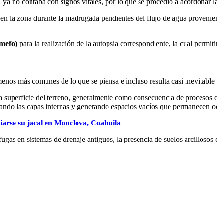
a ya no contaba con signos vitales, por lo que se procedió a acordonar l
 en la zona durante la madrugada pendientes del flujo de agua provenient
emefo)
para la realización de la autopsia correspondiente, la cual permiti
os más comunes de lo que se piensa e incluso resulta casi inevitable
 superficie del terreno, generalmente como consecuencia de procesos de 
astando las capas internas y generando espacios vacíos que permanecen oc
iarse su jacal en Monclova, Coahuila
fugas en sistemas de drenaje antiguos, la presencia de suelos arcillosos