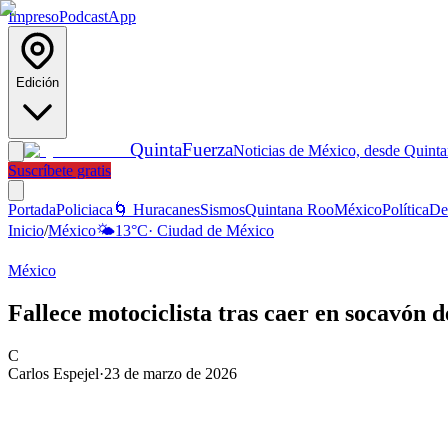
Impreso
Podcast
App
Edición
Quinta
Fuerza
Noticias de México, desde Quint
Suscríbete gratis
Portada
Policiaca
🌀 Huracanes
Sismos
Quintana Roo
México
Política
De
Inicio
/
México
🌤️
13
°C
·
Ciudad de México
México
Fallece motociclista tras caer en socavón
C
Carlos Espejel
·
23 de marzo de 2026