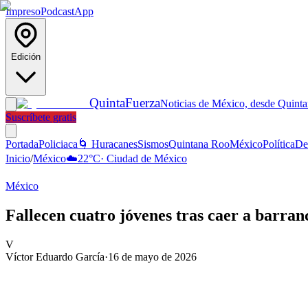
Impreso
Podcast
App
Edición
Quinta
Fuerza
Noticias de México, desde Quint
Suscríbete gratis
Portada
Policiaca
🌀 Huracanes
Sismos
Quintana Roo
México
Política
De
Inicio
/
México
☁️
22
°C
·
Ciudad de México
México
Fallecen cuatro jóvenes tras caer a barra
V
Víctor Eduardo García
·
16 de mayo de 2026