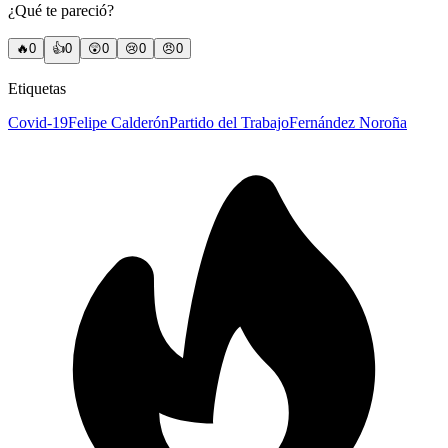
¿Qué te pareció?
🔥
0
👍
0
😲
0
😢
0
😠
0
Etiquetas
Covid-19
Felipe Calderón
Partido del Trabajo
Fernández Noroña