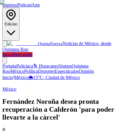
Impreso
Podcast
App
Edición
Noticias de México, desde
Quinta
Fuerza
Quintana Roo
Suscríbete gratis
Portada
Policiaca
🌀 Huracanes
Sismos
Quintana
Roo
México
Política
Deportes
Espectáculos
Opinión
Inicio
/
México
🌦️
15
°C
·
Ciudad de México
México
Fernández Noroña desea pronta
recuperación a Calderón 'para poder
llevarte a la cárcel'
R