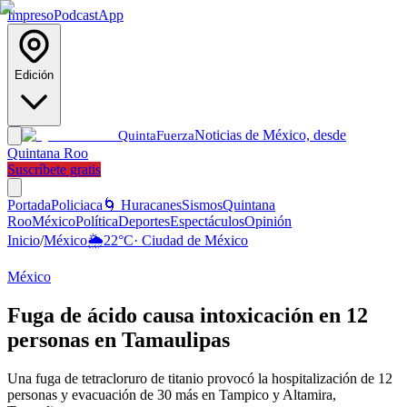
Impreso
Podcast
App
Edición
Noticias de México, desde
Quinta
Fuerza
Quintana Roo
Suscríbete gratis
Portada
Policiaca
🌀 Huracanes
Sismos
Quintana
Roo
México
Política
Deportes
Espectáculos
Opinión
Inicio
/
México
🌦️
22
°C
·
Ciudad de México
México
Fuga de ácido causa intoxicación en 12
personas en Tamaulipas
Una fuga de tetracloruro de titanio provocó la hospitalización de 12
personas y evacuación de 30 más en Tampico y Altamira,