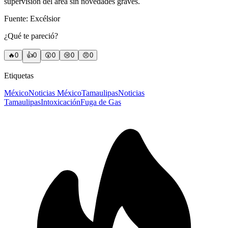
supervisión del área sin novedades graves.
Fuente: Excélsior
¿Qué te pareció?
🔥
0
👍
0
😲
0
😢
0
😠
0
Etiquetas
México
Noticias México
Tamaulipas
Noticias
Tamaulipas
Intoxicación
Fuga de Gas