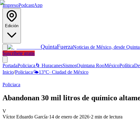
Impreso
Podcast
App
Edición
Quinta
Fuerza
Noticias de México, desde Quint
Suscríbete gratis
Portada
Policiaca
🌀 Huracanes
Sismos
Quintana Roo
México
Política
De
Inicio
/
Policiaca
🌤️
13
°C
·
Ciudad de México
Policiaca
Abandonan 30 mil litros de químico altame
V
Víctor Eduardo García
·
14 de enero de 2026
·
2
min de lectura