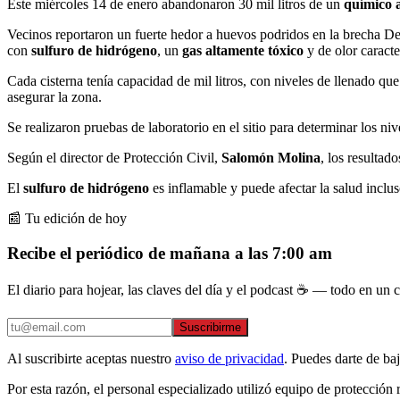
Este miércoles 14 de enero abandonaron 30 mil litros de
un
químico 
Vecinos reportaron un fuerte hedor a huevos podridos en la brecha Del
con
sulfuro de hidrógeno
, un
gas altamente tóxico
y de olor caracter
Cada cisterna tenía capacidad de mil litros, con niveles de llenado q
asegurar la zona.
Se realizaron pruebas de laboratorio en el sitio para determinar los ni
Según el director de Protección Civil,
Salomón Molina
, los resultad
El
sulfuro de hidrógeno
es inflamable y puede afectar la salud inclus
📰 Tu edición de hoy
Recibe el periódico de mañana a las 7:00 am
El diario para hojear, las claves del día y el podcast ☕ — todo en un co
Suscribirme
Al suscribirte aceptas nuestro
aviso de privacidad
. Puedes darte de ba
Por esta razón, el personal especializado utilizó equipo de protección 