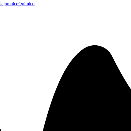
lajomulco
Químico