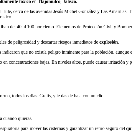
altamente tóxico
en
Tlajomulco
,
Jalisco
.
 Tule, cerca de las avenidas Jesús Michel González y Las Amarillas. Tras
ístico.
ue iban del 40 al 100 por ciento. Elementos de Protección Civil y Bombe
veles de peligrosidad y descartar riesgos inmediatos de
explosión
.
os indicaron que no existía peligro inminente para la población, aunque 
o en concentraciones bajas. En niveles altos, puede causar irritación y p
rreo, todos los días. Gratis, y te das de baja con un clic.
ja cuando quieras.
respiratoria para mover las cisternas y garantizar un retiro seguro del
qu