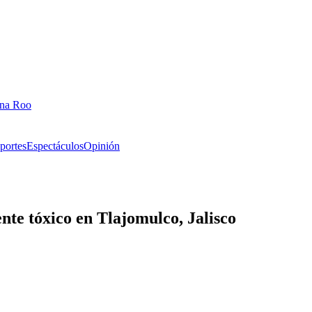
ana Roo
portes
Espectáculos
Opinión
nte tóxico en Tlajomulco, Jalisco