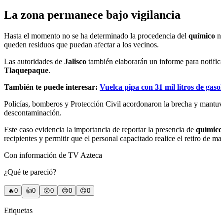
La zona permanece bajo vigilancia
Hasta el momento no se ha determinado la procedencia del
químico
n
queden residuos que puedan afectar a los vecinos.
Las autoridades de
Jalisco
también elaborarán un informe para notifi
Tlaquepaque
.
También te puede interesar:
Vuelca pipa con 31 mil litros de gaso
Policías, bomberos y Protección Civil acordonaron la brecha y mantuvi
descontaminación.
Este caso evidencia la importancia de reportar la presencia de
químic
recipientes y permitir que el personal capacitado realice el retiro de m
Con información de TV Azteca
¿Qué te pareció?
🔥
0
👍
0
😲
0
😢
0
😠
0
Etiquetas