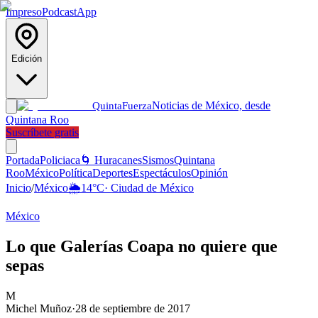
Impreso
Podcast
App
Edición
Noticias de México, desde
Quinta
Fuerza
Quintana Roo
Suscríbete gratis
Portada
Policiaca
🌀 Huracanes
Sismos
Quintana
Roo
México
Política
Deportes
Espectáculos
Opinión
Inicio
/
México
🌦️
14
°C
·
Ciudad de México
México
Lo que Galerías Coapa no quiere que
sepas
M
Michel Muñoz
·
28 de septiembre de 2017