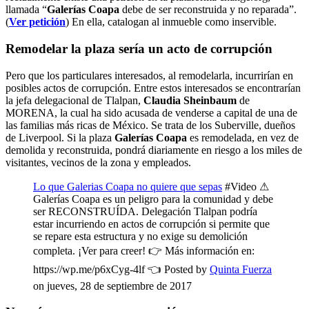
llamada “
Galerías Coapa
debe de ser reconstruida y no reparada”.
(
Ver petición
) En ella, catalogan al inmueble como inservible.
Remodelar la plaza sería un acto de corrupción
Pero que los particulares interesados, al remodelarla, incurrirían en
posibles actos de corrupción. Entre estos interesados se encontrarían
la jefa delegacional de Tlalpan,
Claudia Sheinbaum
de
MORENA, la cual ha sido acusada de venderse a capital de una de
las familias más ricas de México. Se trata de los Suberville, dueños
de Liverpool. Si la plaza
Galerías Coapa
es remodelada, en vez de
demolida y reconstruida, pondrá diariamente en riesgo a los miles de
visitantes, vecinos de la zona y empleados.
Lo que Galerias Coapa no quiere que sepas
#Video ⚠
Galerías Coapa es un peligro para la comunidad y debe
ser RECONSTRUÍDA. Delegación Tlalpan podría
estar incurriendo en actos de corrupción si permite que
se repare esta estructura y no exige su demolición
completa. ¡Ver para creer! 👉 Más información en:
https://wp.me/p6xCyg-4lf 👈 Posted by
Quinta Fuerza
on jueves, 28 de septiembre de 2017