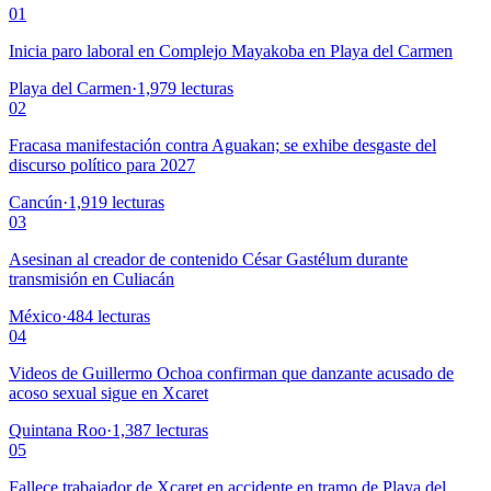
01
Inicia paro laboral en Complejo Mayakoba en Playa del Carmen
Playa del Carmen
·
1,979
lecturas
02
Fracasa manifestación contra Aguakan; se exhibe desgaste del
discurso político para 2027
Cancún
·
1,919
lecturas
03
Asesinan al creador de contenido César Gastélum durante
transmisión en Culiacán
México
·
484
lecturas
04
Videos de Guillermo Ochoa confirman que danzante acusado de
acoso sexual sigue en Xcaret
Quintana Roo
·
1,387
lecturas
05
Fallece trabajador de Xcaret en accidente en tramo de Playa del