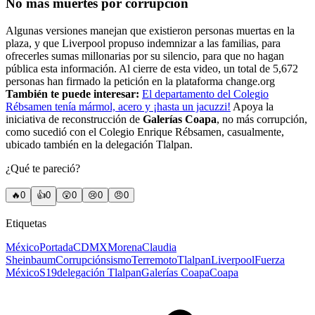
No más muertes por corrupción
Algunas versiones manejan que existieron personas muertas en la
plaza, y que Liverpool propuso indemnizar a las familias, para
ofrecerles sumas millonarias por su silencio, para que no hagan
pública esta información. Al cierre de esta video, un total de 5,672
personas han firmado la petición en la plataforma change.org
También te puede interesar:
El departamento del Colegio
Rébsamen tenía mármol, acero y ¡hasta un jacuzzi!
Apoya la
iniciativa de reconstrucción de
Galerías Coapa
, no más corrupción,
como sucedió con el Colegio Enrique Rébsamen, casualmente,
ubicado también en la delegación Tlalpan.
¿Qué te pareció?
🔥
0
👍
0
😲
0
😢
0
😠
0
Etiquetas
México
Portada
CDMX
Morena
Claudia
Sheinbaum
Corrupción
sismo
Terremoto
Tlalpan
Liverpool
Fuerza
México
S19
delegación Tlalpan
Galerías Coapa
Coapa